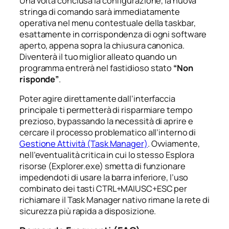
Una volta conclusa la configurazione, la nuova
stringa di comando sarà immediatamente
operativa nel menu contestuale della taskbar,
esattamente in corrispondenza di ogni software
aperto, appena sopra la chiusura canonica.
Diventerà il tuo miglior alleato quando un
programma entrerà nel fastidioso stato
“Non
risponde”
.
Poter agire direttamente dall’interfaccia
principale ti permetterà di risparmiare tempo
prezioso, bypassando la necessità di aprire e
cercare il processo problematico all’interno di
Gestione Attività (Task Manager)
. Ovviamente,
nell’eventualità critica in cui lo stesso Esplora
risorse (Explorer.exe) smetta di funzionare
impedendoti di usare la barra inferiore, l’uso
combinato dei tasti CTRL+MAIUSC+ESC per
richiamare il Task Manager nativo rimane la rete di
sicurezza più rapida a disposizione.