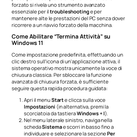
forzato si rivela uno strumento avanzato
essenziale per il
troubleshooting
e per
mantenere alte le prestazioni del PC senza dover
ricorrere a un riavvio forzato della macchina.
Come Abilitare “Termina Attività” su
Windows 11
Come impostazione predefinita, effettuando un
clic destro sull’icona di un’applicazione attiva, il
sistema operativo mostra unicamente la voce di
chiusura classica. Per sbloccare la funzione
avanzata di chiusura forzata, è sufficiente
seguire questa rapida procedura guidata:
Apri il menu
Start
e clicca sulla voce
Impostazioni
(in alternativa, premi la
scorciatoia da tastiera
Windows + I
).
Nel menu laterale sinistro, naviga nella
scheda
Sistema
e scorri in basso fino a
individuare e selezionare la sezione
Per