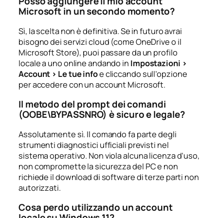
Posso aggiungere il mio account
Microsoft in un secondo momento?
Sì, la scelta non è definitiva. Se in futuro avrai
bisogno dei servizi cloud (come OneDrive o il
Microsoft Store), puoi passare da un profilo
locale a uno online andando in
Impostazioni >
Account > Le tue info
e cliccando sull’opzione
per accedere con un account Microsoft.
Il metodo del prompt dei comandi
(OOBE\BYPASSNRO) è sicuro e legale?
Assolutamente sì. Il comando fa parte degli
strumenti diagnostici ufficiali previsti nel
sistema operativo. Non viola alcuna licenza d’uso,
non compromette la sicurezza del PC e non
richiede il download di software di terze parti non
autorizzati.
Cosa perdo utilizzando un account
locale su Windows 11?