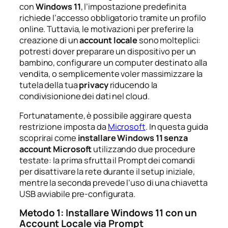
con
Windows 11
, l’impostazione predefinita
richiede l’accesso obbligatorio tramite un profilo
online. Tuttavia, le motivazioni per preferire la
creazione di un
account locale
sono molteplici:
potresti dover preparare un dispositivo per un
bambino, configurare un computer destinato alla
vendita, o semplicemente voler massimizzare la
tutela della tua
privacy
riducendo la
condivisionione dei dati nel cloud.
Fortunatamente, è possibile aggirare questa
restrizione imposta da
Microsoft
. In questa guida
scoprirai come
installare Windows 11 senza
account Microsoft
utilizzando due procedure
testate: la prima sfrutta il Prompt dei comandi
per disattivare la rete durante il setup iniziale,
mentre la seconda prevede l’uso di una chiavetta
USB avviabile pre-configurata.
Metodo 1: Installare Windows 11 con un
Account Locale via Prompt