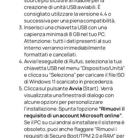
source più sicura e affidabile per la
creazione di unità USB avviabili. È
consigliato utilizzare la versione 4.4 o
successiva per una piena compatibilità.
Inserisci una chiavetta USB con una
capienza minima di 8 GB nel tuo PC.
Attenzione: tutti i dati presenti al suo
interno verranno irrimediabilmente
formattati e cancellati.
Avvia l’eseguibile di Rufus, seleziona la tua
chiavetta USB nel menu “Dispositivo/Unità”
e clicca su “Seleziona” per caricare il file ISO
di Windows 11 scaricato in precedenza.
Clicca sul pulsante
Avvia
(Start). Verrà
visualizzata una finestra di dialogo con
alcune opzioni per personalizzare
l’installazione. Spunta l’opzione
“Rimuovi il
requisito di un account Microsoft online”
.
Se il PC su cui andrai a installare il sistema è
obsoleto, puoi anche flaggare “Rimuovi i
requisiti di Secure Boot/TPM 2.0 e RAM” per