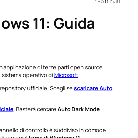
3–5 minuti
ows 11: Guida
’applicazione di terze parti open source.
 sistema operativo di
Microsoft
.
repository ufficiale. Scegli se
scaricare Auto
iciale
. Basterà cercare
Auto Dark Mode
 pannello di controllo è suddiviso in comode
fiche per il
tema di Windows 11
.