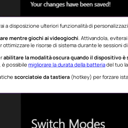
rai a disposizione ulteriori funzionalità di personalizza
re mentre giochi ai videogiochi
. Attivandola, eviterai
timizzare le risorse di sistema durante le sessioni d
er
abilitare la modalità oscura quando il dispositivo è
, è possibile
migliorare la durata della batteria
del tuo l
ratiche
scorciatoie da tastiera
(hotkey) per forzare is