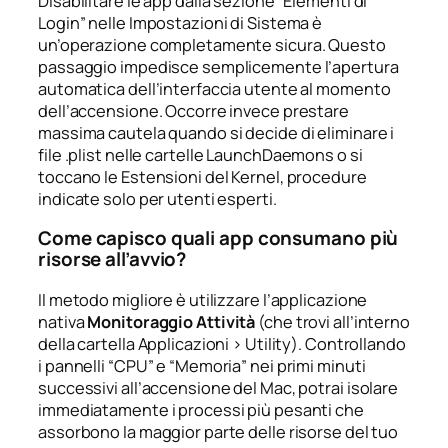
Disabilitare le app dalla sezione “Elementi di
Login” nelle Impostazioni di Sistema è
un’operazione completamente sicura. Questo
passaggio impedisce semplicemente l’apertura
automatica dell’interfaccia utente al momento
dell’accensione. Occorre invece prestare
massima cautela quando si decide di eliminare i
file
.plist
nelle cartelle
LaunchDaemons
o si
toccano le Estensioni del Kernel, procedure
indicate solo per utenti esperti.
Come capisco quali app consumano più
risorse all’avvio?
Il metodo migliore è utilizzare l’applicazione
nativa
Monitoraggio Attività
(che trovi all’interno
della cartella Applicazioni > Utility). Controllando
i pannelli “CPU” e “Memoria” nei primi minuti
successivi all’accensione del Mac, potrai isolare
immediatamente i processi più pesanti che
assorbono la maggior parte delle risorse del tuo