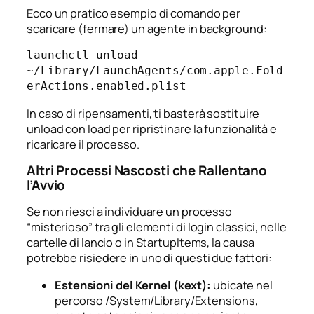
Ecco un pratico esempio di comando per
scaricare (fermare) un agente in background:
launchctl unload 
~/Library/LaunchAgents/com.apple.Fold
erActions.enabled.plist
In caso di ripensamenti, ti basterà sostituire
unload
con
load
per ripristinare la funzionalità e
ricaricare il processo.
Altri Processi Nascosti che Rallentano
l’Avvio
Se non riesci a individuare un processo
“misterioso” tra gli elementi di login classici, nelle
cartelle di lancio o in StartupItems, la causa
potrebbe risiedere in uno di questi due fattori:
Estensioni del Kernel (kext):
ubicate nel
percorso
/System/Library/Extensions
,