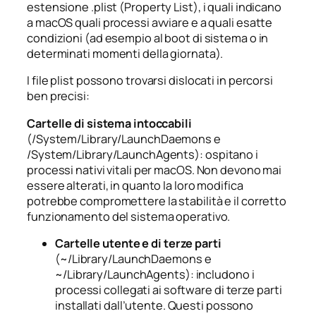
estensione
.plist
(Property List), i quali indicano
a macOS quali processi avviare e a quali esatte
condizioni (ad esempio al boot di sistema o in
determinati momenti della giornata).
I file
plist
possono trovarsi dislocati in percorsi
ben precisi:
Cartelle di sistema intoccabili
(
/System/Library/LaunchDaemons
e
/System/Library/LaunchAgents
): ospitano i
processi nativi vitali per macOS. Non devono mai
essere alterati, in quanto la loro modifica
potrebbe compromettere la stabilità e il corretto
funzionamento del sistema operativo.
Cartelle utente e di terze parti
(
~/Library/LaunchDaemons
e
~/Library/LaunchAgents
): includono i
processi collegati ai software di terze parti
installati dall’utente. Questi possono