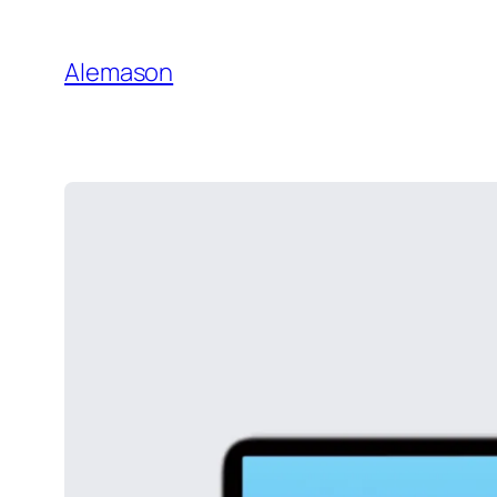
Gehe
zu
Alemason
Content