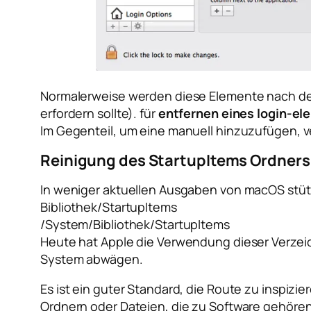
Normalerweise werden diese Elemente nach der
erfordern sollte). für
entfernen eines login-el
Im Gegenteil, um eine manuell hinzuzufügen, v
Reinigung des StartupItems Ordners
In weniger aktuellen Ausgaben von macOS stütz
Bibliothek/StartupItems
/System/Bibliothek/StartupItems
Heute hat Apple die Verwendung dieser Verzei
System abwägen.
Es ist ein guter Standard, die Route zu inspizie
Ordnern oder Dateien, die zu Software gehören, 