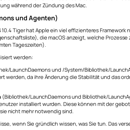
astung während der Zündung des Mac.
mons und Agenten)
10.4 Tiger hat Apple ein viel effizienteres Framewor
genschaftsliste), die macOS anzeigt, welche Prozesse
mten Tageszeiten).
isiert werden:
othek/LaunchDaemons
und
/System/Bibliothek/Launch
rt werden, da ihre Änderung die Stabilität und das 
n
(
Bibliothek/LaunchDaemons
und
Bibliothek/Launch
enutzer installiert wurden. Diese können mit der gebot
sie nicht mehr notwendig sind.
sse, wenn Sie gründlich wissen, was Sie tun. Das vers