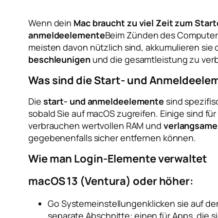
Wenn dein
Mac braucht zu viel Zeit zum Star
anmeldeelemente
Beim Zünden des Computers
meisten davon nützlich sind, akkumulieren sie of
beschleunigen
und die gesamtleistung zu ver
Was sind die Start- und Anmeldeele
Die
start- und anmeldeelemente
sind spezifis
sobald Sie auf macOS zugreifen. Einige sind f
verbrauchen wertvollen RAM und
verlangsamen
gegebenenfalls sicher entfernen können.
Wie man Login-Elemente verwaltet
macOS 13 (Ventura) oder höher:
Go
Systemeinstellungen
klicken sie auf de
separate Abschnitte: einen für Apps, die 