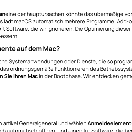
ten
eine der hauptursachen könnte das übermäßige v
 lädt macOS automatisch mehrere Programme, Add-on
t Software, die wir ignorieren. Die Optimierung dieser 
bessern.
mente auf dem Mac?
che Systemanwendungen oder Dienste, die so programmie
ür das ordnungsgemäße Funktionieren des Betriebssyste
 Sie Ihren Mac
in der Bootphase. Wir entdecken gemei
n artikel
Generalgeneral
und wählen
Anmeldeelement
sich automatisch öffnen, und einen für Software, die b