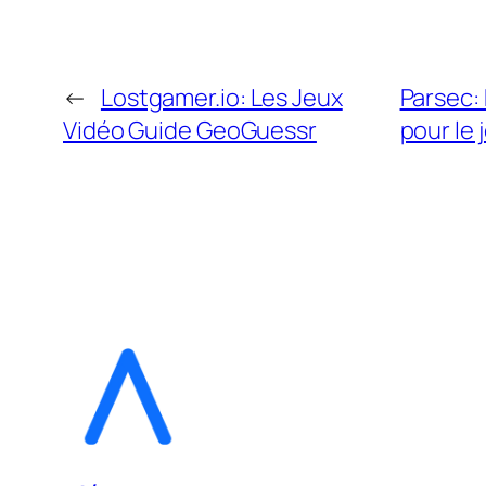
←
Lostgamer.io: Les Jeux
Parsec:
Vidéo Guide GeoGuessr
pour le j