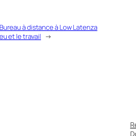
 Bureau à distance à Low Latenza
eu et le travail
→
R
D