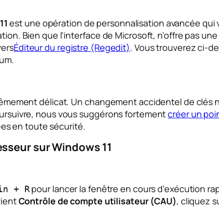
11
est une opération de personnalisation avancée qui 
ion. Bien que l'interface de Microsoft, n'offre pas une o
vers
Éditeur du registre (Regedit)
. Vous trouverez ci-d
mum.
extrêmement délicat. Un changement accidentel de clé
poursuivre, nous vous suggérons fortement
créer un poi
s en toute sécurité.
esseur sur Windows 11
pour lancer la fenêtre en cours d'exécution ra
in + R
vient
Contrôle de compte utilisateur (CAU)
, cliquez 