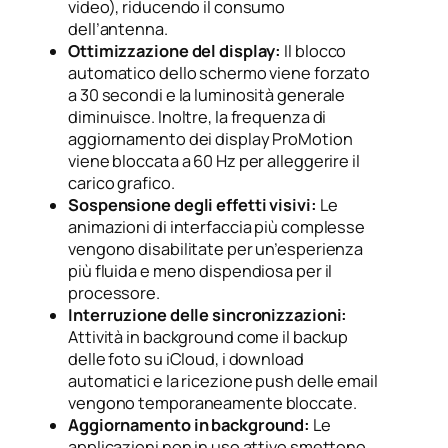
video), riducendo il consumo
dell’antenna.
Ottimizzazione del display:
Il blocco
automatico dello schermo viene forzato
a 30 secondi e la luminosità generale
diminuisce. Inoltre, la frequenza di
aggiornamento dei display ProMotion
viene bloccata a 60 Hz per alleggerire il
carico grafico.
Sospensione degli effetti visivi:
Le
animazioni di interfaccia più complesse
vengono disabilitate per un’esperienza
più fluida e meno dispendiosa per il
processore.
Interruzione delle sincronizzazioni:
Attività in background come il backup
delle foto su iCloud, i download
automatici e la ricezione push delle email
vengono temporaneamente bloccate.
Aggiornamento in background:
Le
applicazioni non in uso attivo smettono