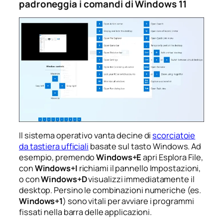
padroneggia i comandi di Windows 11
Il sistema operativo vanta decine di
scorciatoie
da tastiera ufficiali
basate sul tasto
Windows
. Ad
esempio, premendo
Windows+E
apri Esplora File,
con
Windows+I
richiami il pannello Impostazioni,
o con
Windows+D
visualizzi immediatamente il
desktop. Persino le combinazioni numeriche (es.
Windows+1
) sono vitali per avviare i programmi
fissati nella barra delle applicazioni.