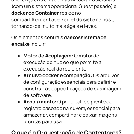
(com um sistema operacional Guest pesado) e
docker de Container
reside no
compartilhamento de kernel do sistema host,
tornando-os muito mais ágeis e leves.
Os elementos centrais da
ecossistema de
encaixe
incluir:
Motor de Acoplagem:
O motor de
execução do núcleo que permite a
execução real do recipiente.
Arquivo docker e compilação:
Os arquivos
de configuração essenciais para definir e
construir as especificações de sua imagem
de software.
Acoplamento:
O principal recipiente de
registro baseado na nuvem, essencial para
armazenar, compartilhar e baixar imagens
prontas para usar.
O que é a Orquestração de Contentores?