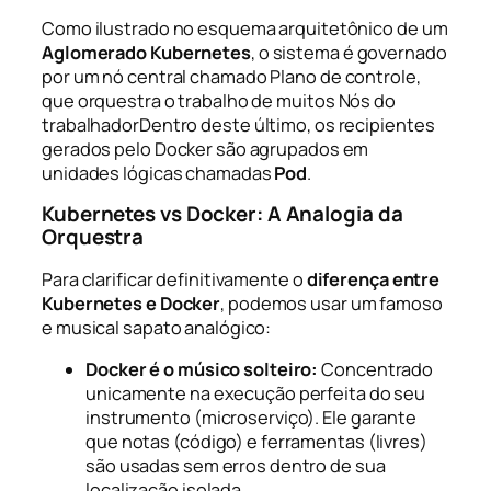
Como ilustrado no esquema arquitetônico de um
Aglomerado Kubernetes
, o sistema é governado
por um nó central chamado
Plano de controle
,
que orquestra o trabalho de muitos
Nós do
trabalhador
Dentro deste último, os recipientes
gerados pelo Docker são agrupados em
unidades lógicas chamadas
Pod
.
Kubernetes vs Docker: A Analogia da
Orquestra
Para clarificar definitivamente o
diferença entre
Kubernetes e Docker
, podemos usar um famoso
e musical sapato analógico:
Docker é o músico solteiro:
Concentrado
unicamente na execução perfeita do seu
instrumento (microserviço). Ele garante
que notas (código) e ferramentas (livres)
são usadas sem erros dentro de sua
localização isolada.