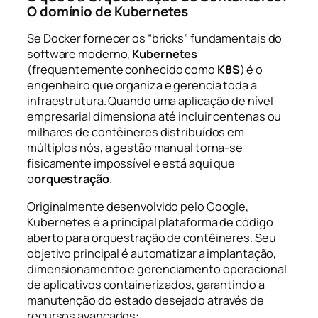
O domínio de Kubernetes
Se Docker fornecer os “bricks” fundamentais do
software moderno,
Kubernetes
(frequentemente conhecido como
K8S
) é o
engenheiro que organiza e gerencia toda a
infraestrutura. Quando uma aplicação de nível
empresarial dimensiona até incluir centenas ou
milhares de contêineres distribuídos em
múltiplos nós, a gestão manual torna-se
fisicamente impossível e está aqui que
o
orquestração
.
Originalmente desenvolvido pelo Google,
Kubernetes é a principal plataforma de código
aberto para orquestração de contêineres. Seu
objetivo principal é automatizar a implantação,
dimensionamento e gerenciamento operacional
de aplicativos containerizados, garantindo a
manutenção do estado desejado através de
recursos avançados: