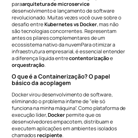
para
arquitetura de microservice
desenvolvimento e lançamento de software
revolucionado. Muitas vezes você ouve sobre o
desafio entre
Kubernetes vs Docker
, mas não
são tecnologias concorrentes. Representam
antes os pilares complementares de um
ecossistema
nativo da nuvem
Para otimizar a
infraestrutura empresarial, é essencial entender
a diferença líquida entre
contentorização
e
orquestração
.
O que é a Containerização? O papel
básico da acoplagem
Docker virou desenvolvimento de software,
eliminando o problema infame de "ele só
funciona na minha máquina". Como plataforma de
execução líder,
Docker
permite que os
desenvolvedores empacotem, distribuam e
executem aplicações em ambientes isolados
chamados
recipiente
.