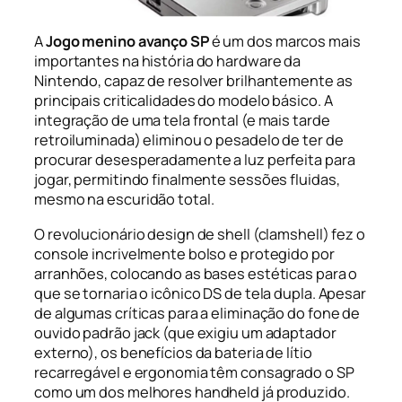
A
Jogo menino avanço SP
é um dos marcos mais
importantes na história do hardware da
Nintendo, capaz de resolver brilhantemente as
principais criticalidades do modelo básico. A
integração de uma tela frontal (e mais tarde
retroiluminada) eliminou o pesadelo de ter de
procurar desesperadamente a luz perfeita para
jogar, permitindo finalmente sessões fluidas,
mesmo na escuridão total.
O revolucionário design de shell (clamshell) fez o
console incrivelmente bolso e protegido por
arranhões, colocando as bases estéticas para o
que se tornaria o icônico DS de tela dupla. Apesar
de algumas críticas para a eliminação do fone de
ouvido padrão jack (que exigiu um adaptador
externo), os benefícios da bateria de lítio
recarregável e ergonomia têm consagrado o SP
como um dos melhores handheld já produzido.