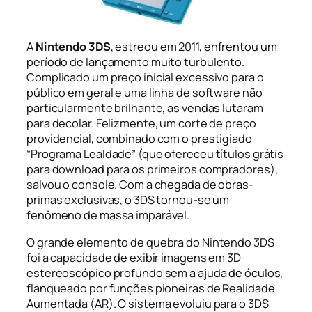
A
Nintendo 3DS
, estreou em 2011, enfrentou um
período de lançamento muito turbulento.
Complicado um preço inicial excessivo para o
público em geral e uma linha de software não
particularmente brilhante, as vendas lutaram
para decolar. Felizmente, um corte de preço
providencial, combinado com o prestigiado
“Programa Lealdade” (que ofereceu títulos grátis
para download para os primeiros compradores),
salvou o console. Com a chegada de obras-
primas exclusivas, o 3DS tornou-se um
fenômeno de massa imparável.
O grande elemento de quebra do Nintendo 3DS
foi a capacidade de exibir imagens em 3D
estereoscópico profundo sem a ajuda de óculos,
flanqueado por funções pioneiras de Realidade
Aumentada (AR). O sistema evoluiu para o 3DS