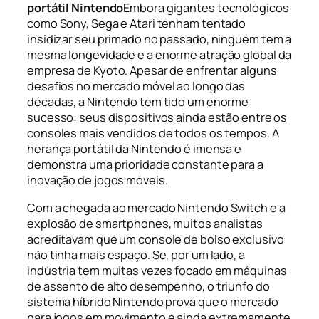
portátil Nintendo
Embora gigantes tecnológicos
como Sony, Sega e Atari tenham tentado
insidizar seu primado no passado, ninguém tem a
mesma longevidade e a enorme atração global da
empresa de Kyoto. Apesar de enfrentar alguns
desafios no mercado móvel ao longo das
décadas, a Nintendo tem tido um enorme
sucesso: seus dispositivos ainda estão entre os
consoles mais vendidos de todos os tempos. A
herança portátil da Nintendo é imensa e
demonstra uma prioridade constante para a
inovação de jogos móveis.
Com a chegada ao mercado Nintendo Switch e a
explosão de smartphones, muitos analistas
acreditavam que um console de bolso exclusivo
não tinha mais espaço. Se, por um lado, a
indústria tem muitas vezes focado em máquinas
de assento de alto desempenho, o triunfo do
sistema híbrido Nintendo prova que o mercado
para
jogos em movimento
é ainda extremamente