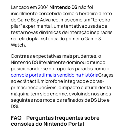
Lançado em 2004
Nintendo DS
não foi
inicialmente concebido como o herdeiro direto
do Game Boy Advance, mas como um “terceiro
pilar” experimental, uma tentativa ousada de
testar novas dinâmicas de interação inspiradas
na tela dupla histórica do primeiro Game &
Watch.
Contra as expectativas mais prudentes, o
Nintendo DS literalmente dominou o mundo,
posicionando-se no topo das paradas como o
console portátil mais vendido na história
Graças
ao ecrã táctil, microfone integrado e obras-
primas inesquecíveis, o impacto cultural desta
máquina tem sido enorme, evoluindo nos anos
seguintes nos modelos refinados de DS Lite e
DSi.
FAQ – Perguntas frequentes sobre
consoles do Nintendo Portal