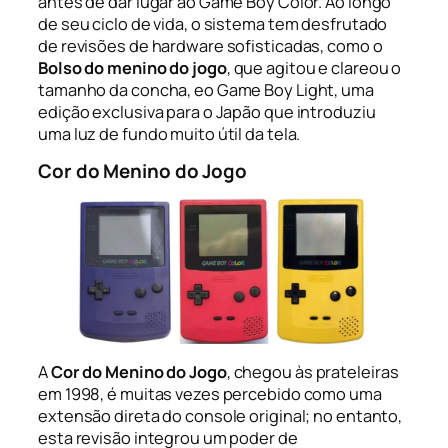
antes de dar lugar ao Game Boy Color. Ao longo
de seu ciclo de vida, o sistema tem desfrutado
de revisões de hardware sofisticadas, como o
Bolso do menino do jogo
, que agitou e clareou o
tamanho da concha, eo Game Boy Light, uma
edição exclusiva para o Japão que introduziu
uma luz de fundo muito útil da tela.
Cor do Menino do Jogo
A
Cor do Menino do Jogo
, chegou às prateleiras
em 1998, é muitas vezes percebido como uma
extensão direta do console original; no entanto,
esta revisão integrou um poder de