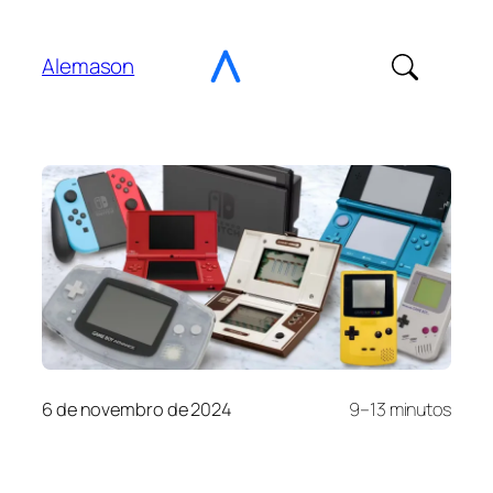
Ir
para
Alemason
o
Conteúdo
6 de novembro de 2024
9–13 minutos