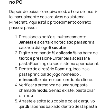
no PC
Depois de baixar o arquivo mod, é hora de inseri-
lo manualmente nos arquivos do sistema
Minecraft. Aqui está o procedimento correto
passo a passo:
Pressione o botão simultaneamente
Janelas
e a carta
R
no teclado para abrir a
caixa de diálogo
Executar
.
Digite o comando
% aplicado %
na barra de
texto e pressione Enter para acessar a
pasta Roaming do seu sistema operacional.
Dentro do diretório Roaming, localiza a
pasta principal do jogo nomeado
.
minecraft
e abra-o com um duplo clique.
Verificar a presença de uma subpasta
chamada
mods
. Se não existe, basta criar
um novo.
Arraste e solte (ou copie e cole) o arquivo
.jar
JEI
apenas baixado dentro desta pasta