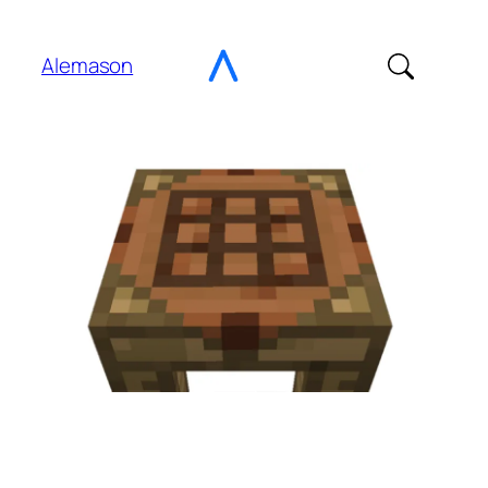
Ir
para
Alemason
o
Conteúdo