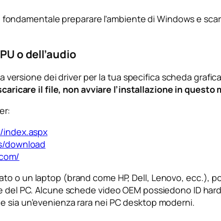
e, è fondamentale preparare l’ambiente di Windows e sca
GPU o dell’audio
ima versione dei driver per la tua specifica scheda grafi
scaricare il file, non avviare l’installazione in quest
er:
/index.aspx
s/download
.com/
to o un laptop (brand come HP, Dell, Lenovo, ecc.), po
re del PC. Alcune schede video OEM possiedono ID hard
e sia un’evenienza rara nei PC desktop moderni.