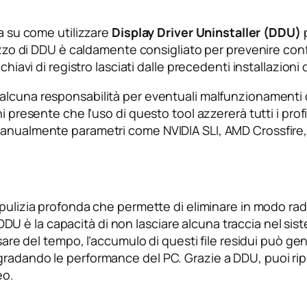
ta su come utilizzare
Display Driver Uninstaller (DDU)
p
izzo di DDU è caldamente consigliato per prevenire confli
hiavi di registro lasciati dalle precedenti installazioni de
alcuna responsabilità per eventuali malfunzionamenti d
 presente che l’uso di questo tool azzererà tutti i profi
manualmente parametri come NVIDIA SLI, AMD Crossfire,
i pulizia profonda che permette di eliminare in modo radic
di DDU è la capacità di non lasciare alcuna traccia nel si
ssare del tempo, l’accumulo di questi file residui può ge
radando le performance del PC. Grazie a DDU, puoi ripri
eo.