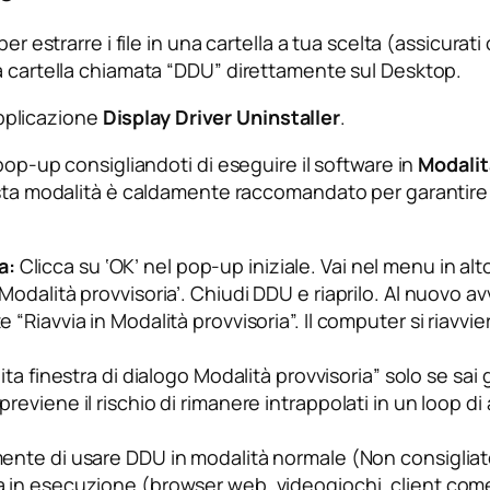
er estrarre i file in una cartella a tua scelta (assicurat
a cartella chiamata “DDU” direttamente sul Desktop.
’applicazione
Display Driver Uninstaller
.
 pop-up consigliandoti di eseguire il software in
Modalit
uesta modalità è caldamente raccomandato per garantir
a:
Clicca su ‘OK’ nel pop-up iniziale. Vai nel menu in alto
o Modalità provvisoria’. Chiudi DDU e riaprilo. Al nuovo 
e “Riavvia in Modalità provvisoria”. Il computer si riavvi
lita finestra di dialogo Modalità provvisoria” solo se s
iene il rischio di rimanere intrappolati in un loop di a
ente di usare DDU in modalità normale (Non consigliato
in esecuzione (browser web, videogiochi, client come 