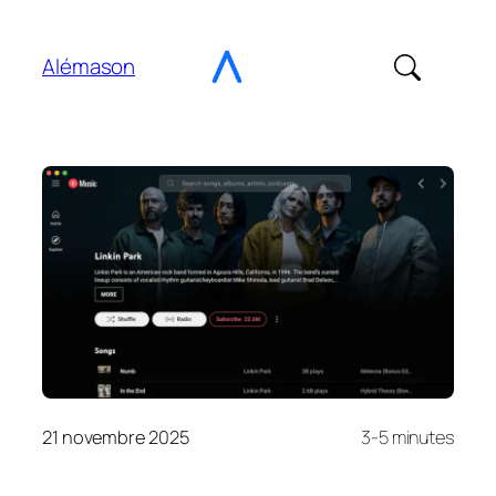
Aller
au
Alémason
contenu
21 novembre 2025
3-5 minutes