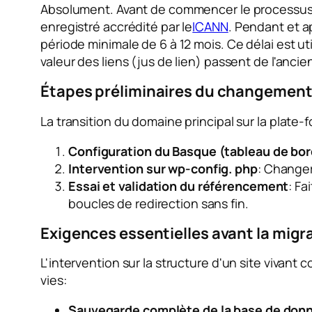
Absolument. Avant de commencer le processus de
enregistré accrédité par le
ICANN
. Pendant et a
période minimale de 6 à 12 mois. Ce délai est uti
valeur des liens (jus de lien) passent de l'anci
Étapes préliminaires du changemen
La transition du domaine principal sur la plat
Configuration du Basque (tableau de bor
Intervention sur wp-config. php
: Changer
Essai et validation du référencement
: Fa
boucles de redirection sans fin.
Exigences essentielles avant la migr
L'intervention sur la structure d'un site vivan
vies:
Sauvegarde complète de la base de donné