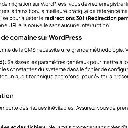
 migration sur WordPress, vous devrez enregistrer la
près la transition, la meilleure pratique de référencem
lisé pour ajuster le
redirections 301 (Redirection pe
enne URL à la nouvelle sans aucune interruption.
t de domaine sur WordPress
e-forme de la CMS nécessite une grande méthodologie. V
d)
: Saisissez les paramètres généraux pour mettre à j
 les constantes du système dans le fichier de configura
ites un audit technique approfondi pour éviter la prése
ation
t comporte des risques inévitables. Assurez-vous de pr
es et des fichiers
: Ne jamais procéder sans créer d'