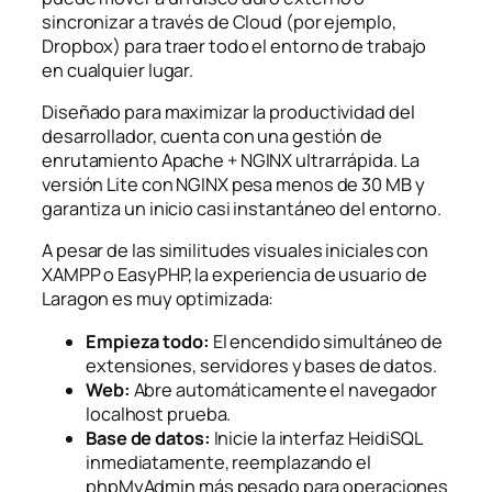
sincronizar a través de Cloud (por ejemplo,
Dropbox) para traer todo el entorno de trabajo
en cualquier lugar.
Diseñado para maximizar la productividad del
desarrollador, cuenta con una gestión de
enrutamiento Apache + NGINX ultrarrápida. La
versión Lite con NGINX pesa menos de 30 MB y
garantiza un inicio casi instantáneo del entorno.
A pesar de las similitudes visuales iniciales con
XAMPP o EasyPHP, la experiencia de usuario de
Laragon es muy optimizada:
Empieza todo:
El encendido simultáneo de
extensiones, servidores y bases de datos.
Web:
Abre automáticamente el navegador
localhost
prueba.
Base de datos:
Inicie la interfaz HeidiSQL
inmediatamente, reemplazando el
phpMyAdmin más pesado para operaciones