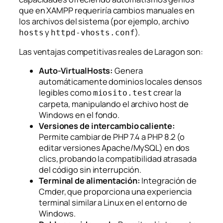
que en XAMPP requeriría cambios manuales en
los archivos del sistema (por ejemplo, archivo
y
).
hosts
httpd-vhosts.conf
Las ventajas competitivas reales de Laragon son:
Auto-VirtualHosts:
Genera
automáticamente dominios locales densos
legibles como
crear la
miosito.test
carpeta, manipulando el archivo host de
Windows en el fondo.
Versiones de intercambio caliente:
Permite cambiar de PHP 7.4 a PHP 8.2 (o
editar versiones Apache/MySQL) en dos
clics, probando la compatibilidad atrasada
del código sin interrupción.
Terminal de alimentación:
Integración de
Cmder, que proporciona una experiencia
terminal similar a Linux en el entorno de
Windows.