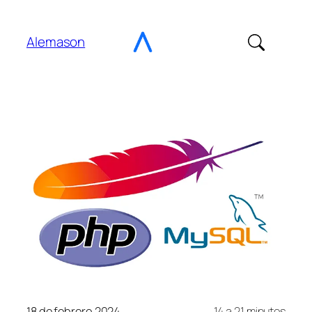
Ir
al
Alemason
contenido
18 de febrero 2024
14 a 21 minutos