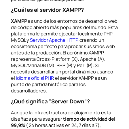
¿Cuál es el servidor XAMPP?
XAMPP
es uno de los entornos de desarrollo web
de código abierto más populares del mundo. Esta
plataforma le permite ejecutar localmente PHP,
MySQL y
Servidor Apache HTTP
, creando un
ecosistema perfecto para probar sus sitios web
antes de la producción. El acrónimo XAMPP
representa Cross-Platform (X), Apache (A),
MySQL/MariaDB (M), PHP (P) y Perl (P). Si
necesita desarrollar un portal dinámico usando
el
idioma oficial PHP
, el servidor XAMPP es un
punto de partida histórico para los
desarrolladores.
¿Qué significa "Server Down"?
Aunque la infraestructura de alojamiento está
diseñada para asegurar
tiempo de actividad del
99,9%
( 24 horas activas en 24, 7 días a 7),