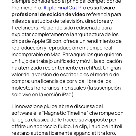
Siempre considerado el principal competidor de
Premiere Pro,
Apple Final Cut Pro
es
software
profesional de edición de vídeo
referencia para
miles de estudios de televisión, directores y
freelancers. Habiendo sido rediseñado para
explotar completamente la arquitectura de los
chips de Apple Silicon, ofrece un rendimiento de
reproducción y reproducción en tiempo real
incomparable en Mac. Para aquellos que quieren
un flujo de trabajo unificado y móvil, la aplicación
ha aterrizado recientemente en el iPad. Un gran
valor de la versión de escritorio es el modelo de
compra: una licencia de por vida, libre de los
molestos honorarios mensuales (la suscripción
sólo vive en la versión iPad).
L’innovazione più celebre e discussa del
software è la “Magnetic Timeline”, che rompe con
la logica classica delle tracce sovrapposte per
offrire un approccio fluido. Le clip, l’audio e i titoli
restano automaticamente agganciati tra loro,