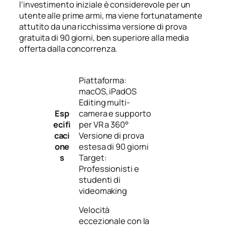
l’investimento iniziale è considerevole per un
utente alle prime armi, ma viene fortunatamente
attutito da una ricchissima versione di prova
gratuita di 90 giorni, ben superiore alla media
offerta dalla concorrenza.
Piattaforma:
macOS, iPadOS
Editing multi-
Esp
camera e supporto
ecifi
per VR a 360°
caci
Versione di prova
one
estesa di 90 giorni
s
Target:
Professionisti e
studenti di
videomaking
Velocità
eccezionale con la