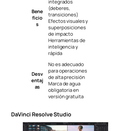
integrados
(deberes,
Bene
transiciones)
ficio
Efectos visuales y
s
superposiciones
de impacto
Herramientas de
inteligencia y
rápida
No es adecuado
para operaciones
Desv
de alta precisión
entaj
Marca de agua
as
obligatoria en
versión gratuita
DaVinci Resolve Studio