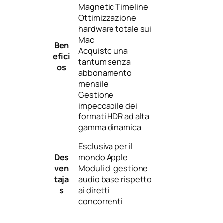
Magnetic Timeline
Ottimizzazione
hardware totale sui
Mac
Ben
Acquisto una
efici
tantum senza
os
abbonamento
mensile
Gestione
impeccabile dei
formati HDR ad alta
gamma dinamica
Esclusiva per il
Des
mondo Apple
ven
Moduli di gestione
taja
audio base rispetto
s
ai diretti
concorrenti