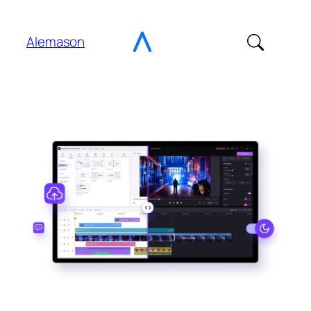
Ir
al
Alemason
contenido