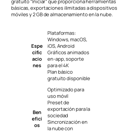
gratuito “Iniciar” que proporciona herramientas
básicas, exportaciones ilimitadas a dispositivos
móviles y 2 GB de almacenamiento en la nube.
Plataformas:
Windows, macOS,
Espe
iOS, Android
cific
Gráficos animados
acio
en-app, soporte
nes
para el 4K
Plan básico
gratuito disponible
Optimizado para
uso móvil
Preset de
exportación para la
Ben
sociedad
efici
Sincronización en
os
la nube con