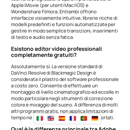
Apple iMovie (per utenti Mac/iOS) e
Wondershare Filmora. Entrambi offrono
interfacce visivamente intuitive, librerie ricche di
modelli predefiniti e funzioni automatizzate per
gestire in modo semplice transizioni, inserimenti
di testo e audio senza fatica.
Esistono editor video professionali
completamente gratuiti?
Assolutamente sì. La versione standard di
DaVinci Resolve di Blackmagic Design è
considerata il pilastro del software professionale
a costo zero. Consente di effettuare un
montaggio di livello cinematografico ed eccelle in
modo particolare negli strumenti di correzione
colore e mixaggio del suono. A differenza di molti
altri programmi gratis, non applica limitazioni di
tempo né fastidiose filigrane ai video esportati.
Qual è la differenza principale tra Adobe