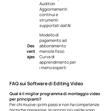
Audition
Aggiornamenti
continui e
strumenti
supportati dall’AI
Modello di
pagamento ad
Des
abbonamento
vent
mensile fisso
ajas
Curva di
apprendimento per
i meno esperti
FAQ sui Software di Editing Video
Qual è il miglior programma di montaggio video
per principianti?
Per chi muove i primi passi e non ha competenze
tecniche pregresse, le opzioni più valide sono