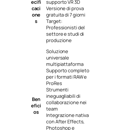
ecifi
supporto VR 3D
caci
Versione di prova
one
gratuita di 7 giorni
s
Target:
Professionisti del
settore e studi di
produzione
Soluzione
universale
multipiattaforma
Supporto completo
per i formati RAW e
ProRes
Strumenti
ineguagliabili di
Ben
collaborazione nei
efici
team
os
Integrazione nativa
con After Effects,
Photoshop e