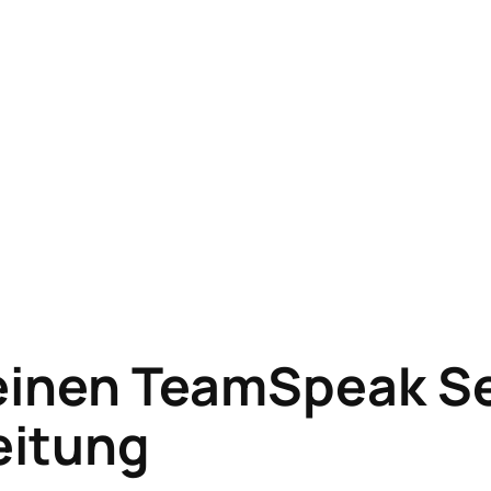
 einen TeamSpeak Se
eitung