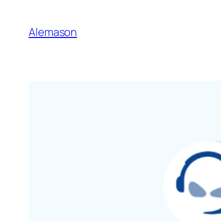
Gehe
zu
Alemason
Content