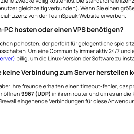
ielle Zwecke völlig kostenlos. Die standardfreie lizenz
nutzer gleichzeitig verbunden). Wenn Sie einen grö
rcial-Lizenz von der TeamSpeak-Website erwerben.
m-PC hosten oder einen VPS benötigen?
ichen pc hosten, der perfekt für gelegentliche spielsi
usschalten. Um eine Community immer aktiv 24/7 und e
Server)
billig, um die Linux-Version der Software zu insta
e keine Verbindung zum Server herstellen
 aber ihre freunde erhalten einen timeout-fehler, das p
Tür öffnen
9987 (UDP)
in ihrem router und um es an die l
Firewall eingehende Verbindungen für diese Anwendung