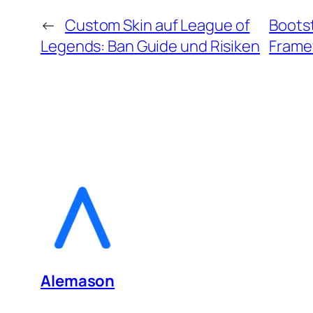
←
Custom Skin auf League of
Bootst
Legends: Ban Guide und Risiken
Frame
Alemason