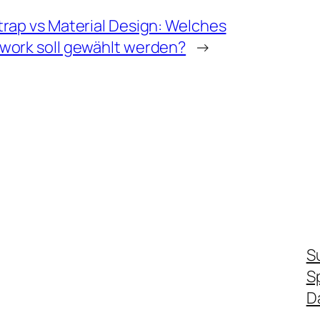
rap vs Material Design: Welches
work soll gewählt werden?
→
S
S
D