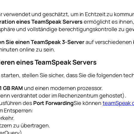
 verwendet und geschätzt, um in Echtzeit zu kommun
ration eines TeamSpeak Servers
ermöglicht es ihnen
atsphäre und vollständige berechtigungskontrolle zu ge
len Sie einen TeamSpeak 3-Server
auf verschiedenen b
nuten online zu sein.
eren eines TeamSpeak Servers
tarten, stellen Sie sicher, dass Sie die folgenden te
1 GB RAM
und einen modernen prozessor.
 wenn verdrahtet oder im Rechenzentrum gehostet).
Ausführen des
Port Forwarding
Sie können
teamSpeak o
um Entsperren:
rkehr.
zern zu übertragen.
verQuery).