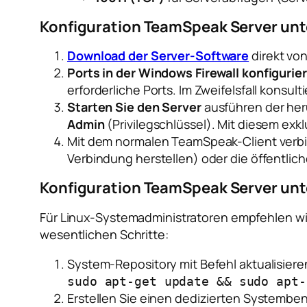
Konfiguration TeamSpeak Server un
Download der Server-Software
direkt von
Ports in der Windows Firewall konfigurie
erforderliche Ports. Im Zweifelsfall konsult
Starten Sie den Server
ausführen der her
Admin
(Privilegschlüssel). Mit diesem ex
Mit dem normalen TeamSpeak-Client verbin
Verbindung herstellen) oder die öffentli
Konfiguration TeamSpeak Server unt
Für Linux-Systemadministratoren empfehlen wir
wesentlichen Schritte:
System-Repository mit Befehl aktualisiere
sudo apt-get update && sudo apt-
Erstellen Sie einen dedizierten Systembenu