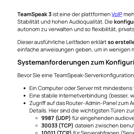
TeamSpeak 3
ist eine der plattformen
VoIP
mehr
Stabilität und hohen Audioqualität. Die
konfigu
autonom zu verwalten und so flexibilität, priv
Dieser ausführliche Leitfaden erklärt
so erstel
einfache anweisungen geben, um in wenigen mi
Systemanforderungen zum Konfiguri
Bevor Sie eine TeamSpeak-Serverkonfiguration s
Ein Computer oder Server mit mindestens
Eine stabile Internetverbindung (besser,
Zugriff auf das Router-Admin-Panel zum 
Details. Hier sind die wichtigsten Türen z
9987 (UDP)
für eingehenden audiove
30033 (TCP)
dateien zwischen benut
10011 (TCP)
für Serverabfragen (Ser