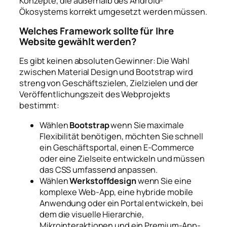
Konzepte, die außerhalb des Android-
Ökosystems korrekt umgesetzt werden müssen.
Welches Framework sollte für Ihre
Website gewählt werden?
Es gibt keinen absoluten Gewinner: Die Wahl
zwischen Material Design und Bootstrap wird
streng von Geschäftszielen, Zielzielen und der
Veröffentlichungszeit des Webprojekts
bestimmt:
Wählen
Bootstrap
wenn Sie maximale
Flexibilität benötigen, möchten Sie schnell
ein Geschäftsportal, einen E-Commerce
oder eine Zielseite entwickeln und müssen
das CSS umfassend anpassen.
Wählen
Werkstoffdesign
wenn Sie eine
komplexe Web-App, eine hybride mobile
Anwendung oder ein Portal entwickeln, bei
dem die visuelle Hierarchie,
Mikrointeraktionen und ein Premium-App-