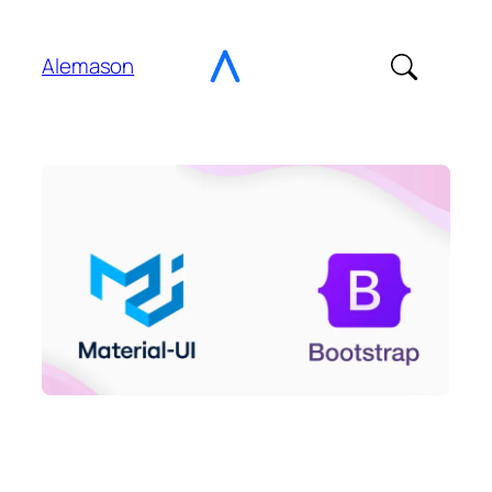
Gehe
zu
Alemason
Content