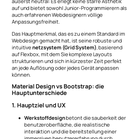
äußerst neutral: Es erlegt keine starre Ästhetik
auf und bietet sowohl Junior-Programmierern als
auch erfahrenen Webdesignern völlige
Anpassungsfreiheit.
Das Hauptmerkmal, das es zu einem Standard im
Webdesign gemacht hat, ist seine robuste und
intuitive
netzsystem (Grid System)
, basierend
auf Flexbox, mit dem Sie komplexe Layouts
strukturieren und sich in kürzester Zeit perfekt
an jede Auflösung oder jedes Gerät anpassen
können.
Material Design vs Bootstrap: die
Hauptunterschiede
1. Hauptziel und UX
Werkstoffdesign
betont die sauberkeit der
benutzeroberfläche, die realistische
interaktion und die bereitstellung einer
immersiven benutzererfahrung durch