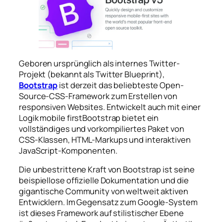
Geboren ursprünglich als internes Twitter-
Projekt (bekannt als
Twitter Blueprint
),
Bootstrap
ist derzeit das beliebteste Open-
Source-CSS-Framework zum Erstellen von
responsiven Websites. Entwickelt auch mit einer
Logik
mobile first
Bootstrap bietet ein
vollständiges und vorkompiliertes Paket von
CSS-Klassen, HTML-Markups und interaktiven
JavaScript-Komponenten.
Die unbestrittene Kraft von Bootstrap ist seine
beispiellose offizielle Dokumentation und die
gigantische Community von weltweit aktiven
Entwicklern. Im Gegensatz zum Google-System
ist dieses Framework auf stilistischer Ebene