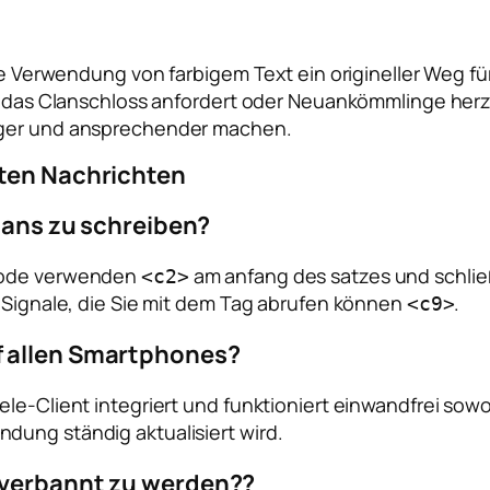
die Verwendung von farbigem Text ein origineller Weg fü
ür das Clanschloss anfordert oder Neuankömmlinge herz
diger und ansprechender machen.
nten Nachrichten
Clans zu schreiben?
 Code verwenden
am anfang des satzes und schlie
<c2>
e Signale, die Sie mit dem Tag abrufen können
.
<c9>
f allen Smartphones?
ele-Client integriert und funktioniert einwandfrei sow
dung ständig aktualisiert wird.
s verbannt zu werden??