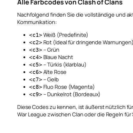
Alle Farbcodes von Clash of Clans
Nachfolgend finden Sie die vollständige und ak
Kommunikation:
Weiß (Predefinite)
<c1>
Rot (Ideal für dringende Warnungen
<c2>
– Grün
<c3>
Blaue Nacht
<c4>
– Türkis (klarblau)
<c5>
Alte Rose
<c6>
– Gelb
<c7>
Fluo Rose (Magenta)
<c8>
– Dunkelrot (Bordeaux)
<c9>
Diese Codes zu kennen, ist äußerst nützlich 
War League zwischen Clan oder die Regeln für 