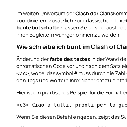
Im weiten Universum der
Clash der Clans
Kommu
koordinieren. Zusätzlich zum klassischen Text-
bunte botschaften
Lassen Sie uns herausfinde
Ihren Begleitern wahrgenommen zu werden.
Wie schreibe ich bunt im Clash of Cl
Änderung der
farbe des textes
in der Wand des
chromatischen Code vor und nach dem Satz ein
, wobei das symbol
muss durch die Zahl 
</c>
#
den Tags und Wörtern Ihrer Nachricht zu hinter
Hier ist ein praktisches Beispiel für die Formati
<c3> Ciao a tutti, pronti per la gu
Wenn Sie diesen Befehl eingeben, zeigt das Sys