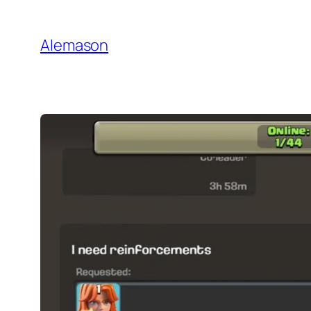
Gehe
zu
Alemason
Content