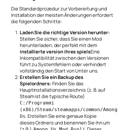
Die Standardprozedur zur Vorbereitung und
Installation der meisten Änderungen erfordert
die folgenden Schritte:
Laden Sie die richtige Version herunter:
Stellen Sie sicher, dass Sie einen Mod
herunterladen, der perfekt mit dem
installierte version ihres spiels
Eine
Inkompatibilität zwischen den Versionen
führt zu Systemfehlern oder verhindert
vollständig den Start von Unter uns.
Erstellen Sie ein Backup des
Spielordners:
Finden Sie das
Hauptinstallationsverzeichnis (z. B. auf
Steam ist die typische Route)
C:/Programmi
(x86)/Steam/steamapps/common/Among
. Erstellen Sie eine genaue Kopie
Us
dieses Ordners und benennen Sie ihn um
(z.B.).
. Dieser
Among Us Mod Ruoli