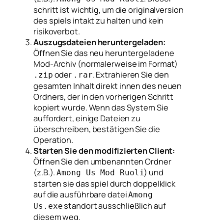
schritt ist wichtig, um die originalversion
des spiels intakt zu halten und kein
risikoverbot.
Auszugsdateien heruntergeladen:
Öffnen Sie das neu heruntergeladene
Mod-Archiv (normalerweise im Format)
oder
. Extrahieren Sie den
.zip
.rar
gesamten Inhalt
direkt innen
des neuen
Ordners, der in den vorherigen Schritt
kopiert wurde. Wenn das System Sie
auffordert, einige Dateien zu
überschreiben, bestätigen Sie die
Operation.
Starten Sie den modifizierten Client:
Öffnen Sie den umbenannten Ordner
(z.B.).
) und
Among Us Mod Ruoli
starten sie das spiel durch doppelklick
auf die ausführbare datei
Among
standort
ausschließlich auf
Us.exe
diesem weg
.