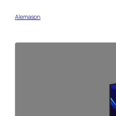
Gehe
zu
Alemason
Content