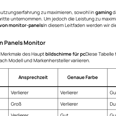
 nutzungserfahrung zu maximieren, sowohl in
gaming
d
ritte unternommen. Um jedoch die Leistung zu maximier
von monitor-panels
In diesem Leitfaden werden wir d
on Panels Monitor
en Merkmale des Haupt
bildschirme für pc
Diese Tabelle 
ach Modell und Markenhersteller variieren.
Ansprechzeit
Genaue Farbe
Verlierer
Verlierer
Gu
Groß
Verlierer
Du
Verlierer
Gut
Gu