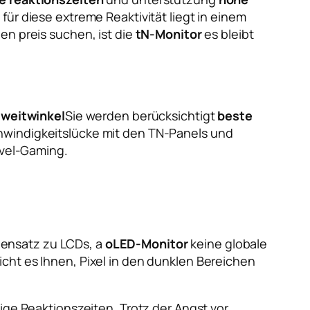
für diese extreme Reaktivität liegt in einem
en preis suchen, ist die
tN-Monitor
es bleibt
d
weitwinkel
Sie werden berücksichtigt
beste
chwindigkeitslücke mit den TN-Panels und
evel-Gaming.
gensatz zu LCDs, a
oLED-Monitor
keine globale
cht es Ihnen, Pixel in den dunklen Bereichen
ige Reaktionszeiten. Trotz der Angst vor