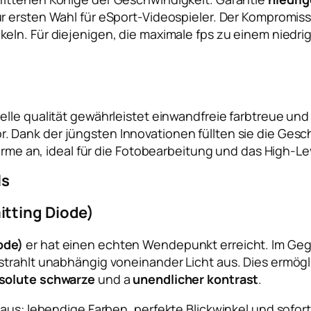
ur ersten Wahl für eSport-Videospieler. Der Kompromiss 
eln. Für diejenigen, die maximale fps zu einem niedrig
elle qualität gewährleistet einwandfreie farbtreue un
. Dank der jüngsten Innovationen füllten sie die Ges
hirme an, ideal für die Fotobearbeitung und das High-L
ls
itting Diode)
ode)
er hat einen echten Wendepunkt erreicht. Im Ge
trahlt unabhängig voneinander Licht aus. Dies ermögli
solute schwarze
und a
unendlicher kontrast
.
aus: lebendige Farben, perfekte Blickwinkel und sofort