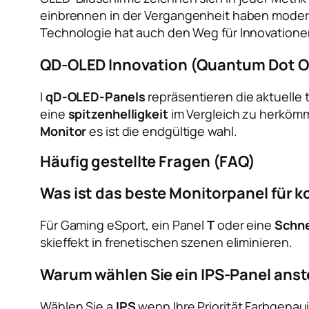
einbrennen
in der Vergangenheit haben modern
Technologie hat auch den Weg für Innovation
QD-OLED Innovation (Quantum Dot 
I
qD-OLED-Panels
repräsentieren die aktuelle 
eine
spitzenhelligkeit
im Vergleich zu herköm
Monitor
es ist die endgültige wahl.
Häufig gestellte Fragen (FAQ)
Was ist das beste Monitorpanel für k
Für Gaming eSport, ein Panel
T
oder eine
Schne
skieffekt in frenetischen szenen eliminieren.
Warum wählen Sie ein IPS-Panel anste
Wählen Sie a
IPS
wenn Ihre Priorität Farbgenauig