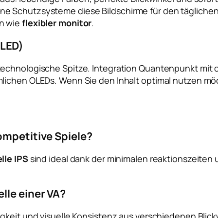
e Schutzsysteme diese Bildschirme für den tägliche
en wie
flexibler monitor
.
OLED)
technologische Spitze. Integration
Quantenpunkt
mit 
mlichen OLEDs. Wenn Sie den Inhalt optimal nutzen m
ompetitive Spiele?
lle IPS
sind ideal dank der minimalen reaktionszeiten
lle einer VA?
keit und visuelle Konsistenz aus verschiedenen Blickwin