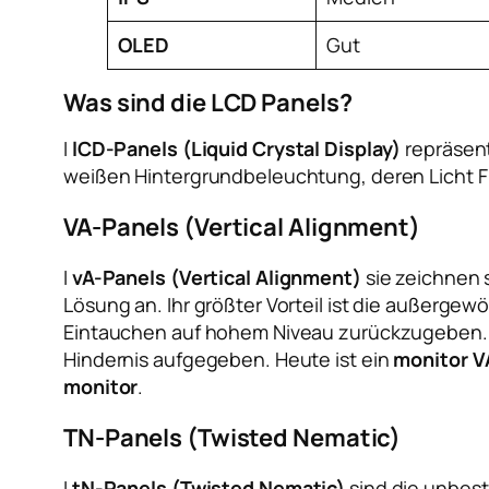
OLED
Gut
Was sind die LCD Panels?
I
lCD-Panels (Liquid Crystal Display)
repräsent
weißen Hintergrundbeleuchtung, deren Licht Flüs
VA-Panels (Vertical Alignment)
I
vA-Panels (Vertical Alignment)
sie zeichnen s
Lösung an. Ihr größter Vorteil ist die außergew
Eintauchen auf hohem Niveau zurückzugeben. W
Hindernis aufgegeben. Heute ist ein
monitor V
monitor
.
TN-Panels (Twisted Nematic)
I
tN-Panels (Twisted Nematic)
sind die unbest