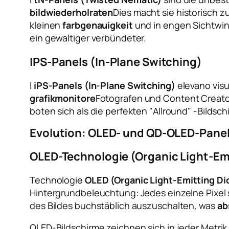
bildwiederholraten
Dies macht sie historisch z
kleinen
farbgenauigkeit
und in engen Sichtwink
ein gewaltiger verbündeter.
IPS-Panels (In-Plane Switching)
I
iPS-Panels (In-Plane Switching)
elevano visu
grafikmonitore
Fotografen und Content Creator
boten sich als die perfekten "Allround" -Bildsc
Evolution: OLED- und QD-OLED-Pane
OLED-Technologie (Organic Light-Em
Technologie
OLED (Organic Light-Emitting Di
Hintergrundbeleuchtung: Jedes einzelne Pixel s
des Bildes buchstäblich auszuschalten, was
ab
OLED-Bildschirme zeichnen sich in jeder Metrik 