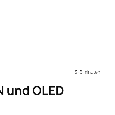
3–5 minuten
TN und OLED