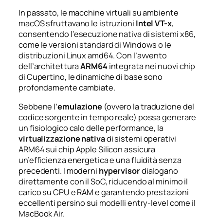
In passato, le macchine virtuali su ambiente
macOS sfruttavano le istruzioni
Intel VT-x
,
consentendo l’esecuzione nativa di sistemi x86,
come le versioni standard di Windows o le
distribuzioni Linux amd64. Con l’avvento
dell’architettura
ARM64
integrata nei nuovi chip
di Cupertino, le dinamiche di base sono
profondamente cambiate.
Sebbene l’
emulazione
(ovvero la traduzione del
codice sorgente in tempo reale) possa generare
un fisiologico calo delle performance, la
virtualizzazione nativa
di sistemi operativi
ARM64 sui chip Apple Silicon assicura
un’efficienza energetica e una fluidità senza
precedenti. I moderni
hypervisor
dialogano
direttamente con il SoC, riducendo al minimo il
carico su CPU e RAM e garantendo prestazioni
eccellenti persino sui modelli entry-level come il
MacBook Air.