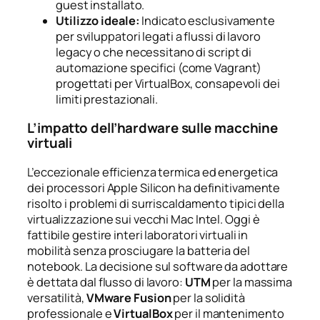
guest installato.
Utilizzo ideale:
Indicato esclusivamente
per sviluppatori legati a flussi di lavoro
legacy o che necessitano di script di
automazione specifici (come Vagrant)
progettati per VirtualBox, consapevoli dei
limiti prestazionali.
L’impatto dell’hardware sulle macchine
virtuali
L’eccezionale efficienza termica ed energetica
dei processori Apple Silicon ha definitivamente
risolto i problemi di surriscaldamento tipici della
virtualizzazione sui vecchi Mac Intel. Oggi è
fattibile gestire interi laboratori virtuali in
mobilità senza prosciugare la batteria del
notebook. La decisione sul software da adottare
è dettata dal flusso di lavoro:
UTM
per la massima
versatilità,
VMware Fusion
per la solidità
professionale e
VirtualBox
per il mantenimento