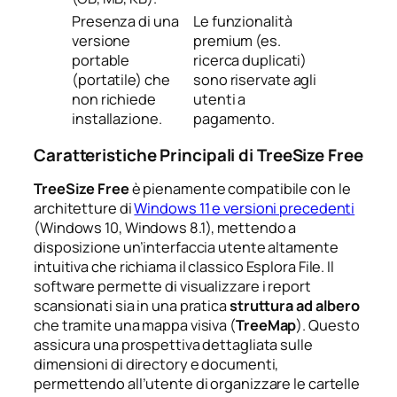
Presenza di una
Le funzionalità
versione
premium (es.
portable
ricerca duplicati)
(portatile) che
sono riservate agli
non richiede
utenti a
installazione.
pagamento.
Caratteristiche Principali di TreeSize Free
TreeSize Free
è pienamente compatibile con le
architetture di
Windows 11 e versioni precedenti
(Windows 10, Windows 8.1), mettendo a
disposizione un’interfaccia utente altamente
intuitiva che richiama il classico
Esplora File
. Il
software permette di visualizzare i report
scansionati sia in una pratica
struttura ad albero
che tramite una mappa visiva (
TreeMap
). Questo
assicura una prospettiva dettagliata sulle
dimensioni di directory e documenti,
permettendo all’utente di organizzare le cartelle