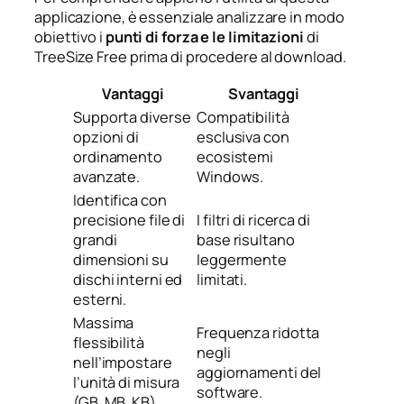
applicazione, è essenziale analizzare in modo
obiettivo i
punti di forza e le limitazioni
di
TreeSize Free prima di procedere al download.
Vantaggi
Svantaggi
Supporta diverse
Compatibilità
opzioni di
esclusiva con
ordinamento
ecosistemi
avanzate.
Windows.
Identifica con
precisione file di
I filtri di ricerca di
grandi
base risultano
dimensioni su
leggermente
dischi interni ed
limitati.
esterni.
Massima
Frequenza ridotta
flessibilità
negli
nell’impostare
aggiornamenti del
l’unità di misura
software.
(GB, MB, KB).