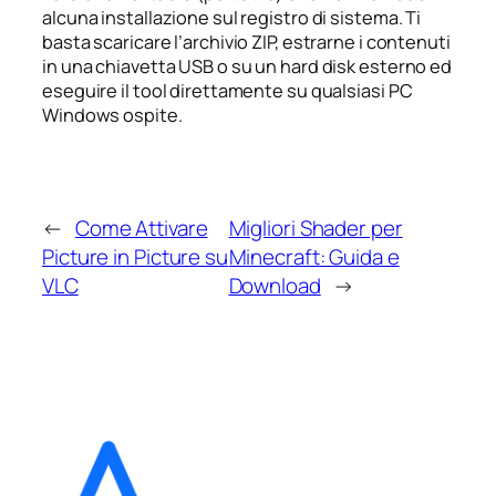
alcuna installazione sul registro di sistema. Ti
basta scaricare l’archivio ZIP, estrarne i contenuti
in una chiavetta USB o su un hard disk esterno ed
eseguire il tool direttamente su qualsiasi PC
Windows ospite.
←
Come Attivare
Migliori Shader per
Picture in Picture su
Minecraft: Guida e
VLC
Download
→