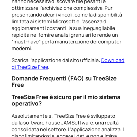
hanno necessità di scovare file pesanti e
ottimizzare l’archiviazione complessiva. Pur
presentando alcuni vincoli, come la disponibilità
limitata ai sistemi Microsoft e l’assenza di
aggiornamenti costanti, la sua ineguagliabile
rapidità nel fornire analisi granulari lo rende un
“must-have” per la manutenzione dei computer
moderni.
Scarica l’applicazione dal sito ufficiale:
Download
di TreeSize Free
.
Domande Frequenti (FAQ) su TreeSize
Free
TreeSize Free è sicuro per il mio sistema
operativo?
Assolutamente sì. TreeSize Free è sviluppato
dalla software house JAM Software, una realtà
consolidata nel settore. L’applicazione analizza il
disco limitandosi a leggere i dati e non elimina