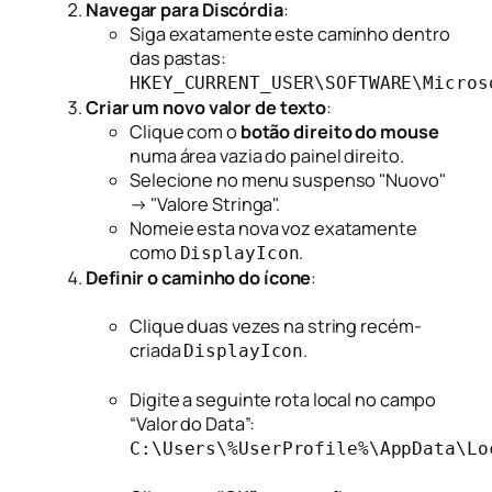
Navegar para Discórdia
:
Siga exatamente este caminho dentro
das pastas:
HKEY_CURRENT_USER\SOFTWARE\Micros
Criar um novo valor de texto
:
Clique com o
botão direito do mouse
numa área vazia do painel direito.
Selecione no menu suspenso "Nuovo"
→ "Valore Stringa".
Nomeie esta nova voz exatamente
como
.
DisplayIcon
Definir o caminho do ícone
:
Clique duas vezes na string recém-
criada
.
DisplayIcon
Digite a seguinte rota local no campo
“Valor do Data”:
C:\Users\%UserProfile%\AppData\Lo