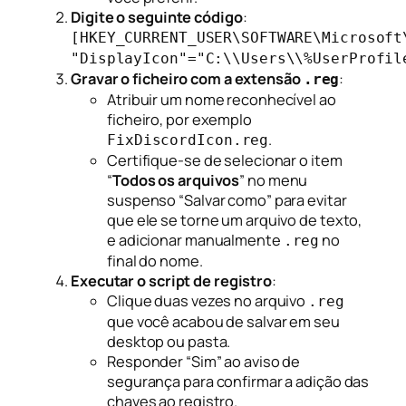
Digite o seguinte código
:
[HKEY_CURRENT_USER\SOFTWARE\Microsoft
"DisplayIcon"="C:\\Users\\%UserProfil
Gravar o ficheiro com a extensão
:
.reg
Atribuir um nome reconhecível ao
ficheiro, por exemplo
.
FixDiscordIcon.reg
Certifique-se de selecionar o item
“
Todos os arquivos
” no menu
suspenso “Salvar como” para evitar
que ele se torne um arquivo de texto,
e adicionar manualmente
no
.reg
final do nome.
Executar o script de registro
:
Clique duas vezes no arquivo
.reg
que você acabou de salvar em seu
desktop ou pasta.
Responder “Sim” ao aviso de
segurança para confirmar a adição das
chaves ao registro.