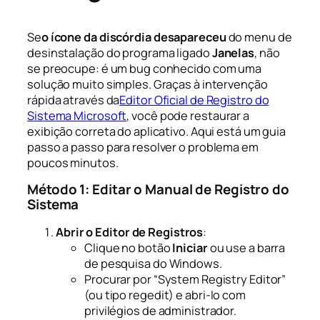
Se
o ícone da discórdia desapareceu
do menu de
desinstalação do programa ligado
Janelas
, não
se preocupe: é um bug conhecido com uma
solução muito simples. Graças à intervenção
rápida através da
Editor Oficial de Registro do
Sistema Microsoft
, você pode restaurar a
exibição correta do aplicativo. Aqui está um guia
passo a passo para resolver o problema em
poucos minutos.
Método 1: Editar o Manual de Registro do
Sistema
Abrir o Editor de Registros
:
Clique no botão
Iniciar
ou use a barra
de pesquisa do Windows.
Procurar por “System Registry Editor”
(ou tipo
regedit
) e abri-lo com
privilégios de administrador.