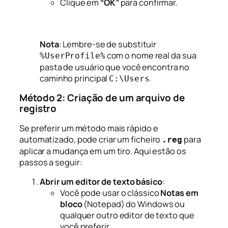
Clique em
“OK”
para confirmar.
Nota
: Lembre-se de substituir
com o nome real da sua
%UserProfile%
pasta de usuário que você encontra no
caminho principal
.
C:\Users
Método 2: Criação de um arquivo de
registro
Se preferir um método mais rápido e
automatizado, pode criar um ficheiro
para
.reg
aplicar a mudança em um tiro. Aqui estão os
passos a seguir:
Abrir um editor de texto básico
:
Você pode usar o clássico
Notas em
bloco
(Notepad) do Windows ou
qualquer outro editor de texto que
você preferir.