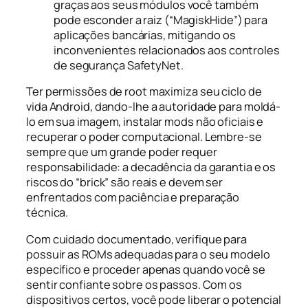
graças aos seus módulos você também
pode esconder a raiz (“MagiskHide”) para
aplicações bancárias, mitigando os
inconvenientes relacionados aos controles
de segurança SafetyNet.
Ter permissões de root maximiza seu ciclo de
vida Android, dando-lhe a autoridade para moldá-
lo em sua imagem, instalar mods não oficiais e
recuperar o poder computacional. Lembre-se
sempre que um grande poder requer
responsabilidade: a decadência da garantia e os
riscos do “brick” são reais e devem ser
enfrentados com paciência e preparação
técnica.
Com cuidado documentado, verifique para
possuir as ROMs adequadas para o seu modelo
específico e proceder apenas quando você se
sentir confiante sobre os passos. Com os
dispositivos certos, você pode liberar o potencial