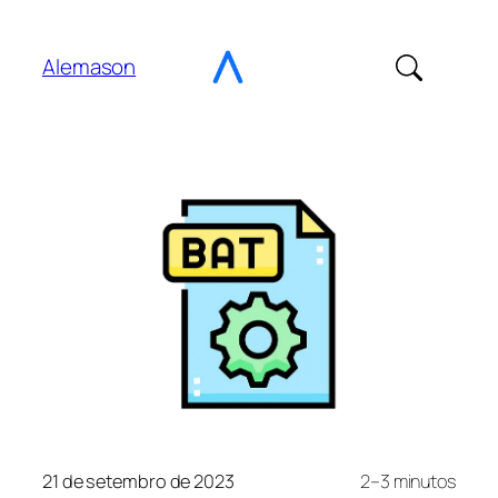
Ir
para
Alemason
o
Conteúdo
21 de setembro de 2023
2–3 minutos