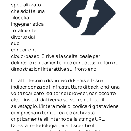
specializzato
che adotta una
filosofia
ingegneristica
totalmente
diversa dai
suoi
concorrenti
cloud-based. Si rivela la scelta ideale per
delineare rapidamente idee concettuali e fornire
dimostrazioni interattive sul front-end.
Il tratto tecnico distintivo di Flems è la sua
indipendenza dall’infrastruttura di back-end: una
volta scaricato l’editor nel browser, non occorre
alcun invio di dati verso server remoti per il
salvataggio. L’intera mole di codice digitata viene
compressa in tempo reale e archiviata
cripticamente all’interno della stringa URL.
Questa metodologia garantisce che il