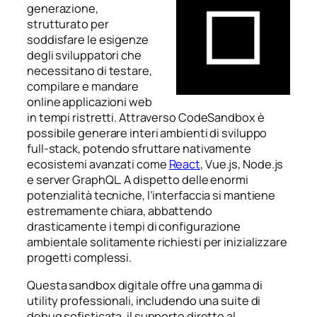
generazione,
strutturato per
soddisfare le esigenze
degli sviluppatori che
necessitano di testare,
compilare e mandare
online applicazioni web
in tempi ristretti. Attraverso CodeSandbox è
possibile generare interi ambienti di sviluppo
full-stack, potendo sfruttare nativamente
ecosistemi avanzati come
React
, Vue.js, Node.js
e server GraphQL. A dispetto delle enormi
potenzialità tecniche, l’interfaccia si mantiene
estremamente chiara, abbattendo
drasticamente i tempi di configurazione
ambientale solitamente richiesti per inizializzare
progetti complessi.
Questa sandbox digitale offre una gamma di
utility professionali, includendo una suite di
debug sofisticata, il supporto diretto al