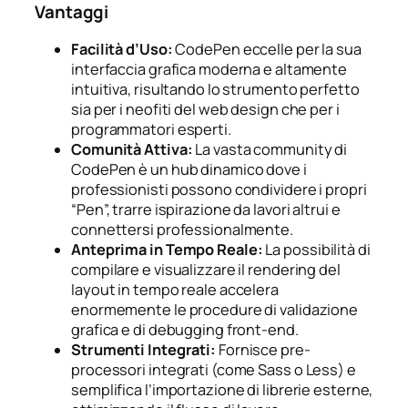
Vantaggi
Facilità d’Uso:
CodePen eccelle per la sua
interfaccia grafica moderna e altamente
intuitiva, risultando lo strumento perfetto
sia per i neofiti del web design che per i
programmatori esperti.
Comunità Attiva:
La vasta community di
CodePen è un hub dinamico dove i
professionisti possono condividere i propri
“Pen”, trarre ispirazione da lavori altrui e
connettersi professionalmente.
Anteprima in Tempo Reale:
La possibilità di
compilare e visualizzare il rendering del
layout in tempo reale accelera
enormemente le procedure di validazione
grafica e di debugging front-end.
Strumenti Integrati:
Fornisce pre-
processori integrati (come Sass o Less) e
semplifica l’importazione di librerie esterne,