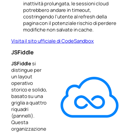
inattività prolungata, le sessioni cloud
potrebbero andare in timeout,
costringendo l’utente al refresh della
pagina con il potenziale rischio di perdere
modifiche non salvate in cache.
Visita il sito ufficiale di CodeSandbox
JSFiddle
JSFiddle
si
distingue per
un layout
operativo
storico e solido,
basato su una
griglia a quattro
riquadri
(pannelli).
Questa
organizzazione