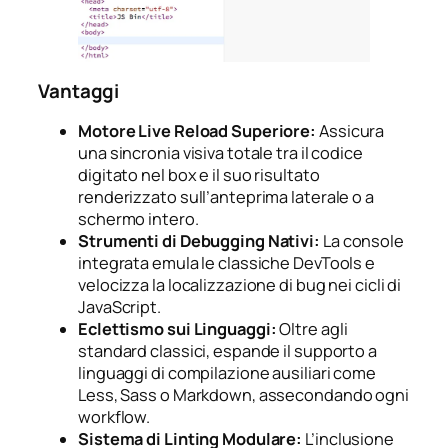
Vantaggi
Motore Live Reload Superiore:
Assicura
una sincronia visiva totale tra il codice
digitato nel box e il suo risultato
renderizzato sull’anteprima laterale o a
schermo intero.
Strumenti di Debugging Nativi:
La console
integrata emula le classiche DevTools e
velocizza la localizzazione di bug nei cicli di
JavaScript.
Eclettismo sui Linguaggi:
Oltre agli
standard classici, espande il supporto a
linguaggi di compilazione ausiliari come
Less, Sass o Markdown, assecondando ogni
workflow.
Sistema di Linting Modulare:
L’inclusione