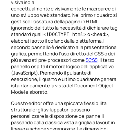
visiva isola
concettualmente e visivamente le macroaree di
uno sviluppo web standard. Nel primo riquadro si
gestisce l’ossatura della pagina in HTML,
ignorando del tutto la necessità di dichiarare tag
standard quali
o
,
<!DOCTYPE html>
<head>
elaborati sotto il cofano dalla piattaforma. Il
secondo pannello è dedicato alla presentazione
grafica, permettendo l’uso diretto del CSS o dei
più avanzati pre-processori come
SCSS
. Il terzo
pannello ospita il motore logico dell’applicativo
(JavaScript). Premendo il pulsante di
esecuzione, il quarto e ultimo quadrante genera
istantaneamente la vista del Document Object
Model elaborato.
Questo editor offre una spiccata flessibilità
strutturale: gli sviluppatori possono
personalizzare la disposizione dei pannelli
passando dalla classica vista a griglia a layout in
linea o a schede sovrapposte. Le dimensioni