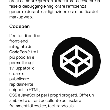
drasticamente gli errori di battitura, accelerare la
fase di debugging e migliorare l’efficienza
generale durante la digitazione e la modifica del
markup web.
Codepen
L’editor di codice
front-end
integrato di
CodePen
è tra i
più popolari e
permette agli
sviluppatori di
creare e
pubblicare
rapidamente
snippet in HTML,
CSS e JavaScript per i propri progetti. Offre un
ambiente di test eccellente per isolare
frammenti di codice, facilitando sia