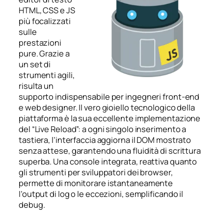
HTML, CSS e JS
più focalizzati
sulle
prestazioni
pure. Grazie a
un set di
strumenti agili,
risulta un
supporto indispensabile per ingegneri front-end
e web designer. Il vero gioiello tecnologico della
piattaforma è la sua eccellente implementazione
del “Live Reload”: a ogni singolo inserimento a
tastiera, l’interfaccia aggiorna il DOM mostrato
senza attese, garantendo una fluidità di scrittura
superba. Una console integrata, reattiva quanto
gli strumenti per sviluppatori dei browser,
permette di monitorare istantaneamente
l’output di log o le eccezioni, semplificando il
debug.