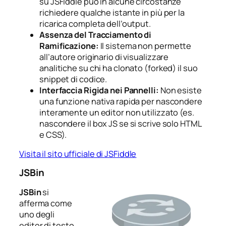
su JSFiddle può in alcune circostanze
richiedere qualche istante in più per la
ricarica completa dell’output.
Assenza del Tracciamento di
Ramificazione:
Il sistema non permette
all’autore originario di visualizzare
analitiche su chi ha clonato (forked) il suo
snippet di codice.
Interfaccia Rigida nei Pannelli:
Non esiste
una funzione nativa rapida per nascondere
interamente un editor non utilizzato (es.
nascondere il box JS se si scrive solo HTML
e CSS).
Visita il sito ufficiale di JSFiddle
JSBin
JSBin
si
afferma come
uno degli
editor di testo