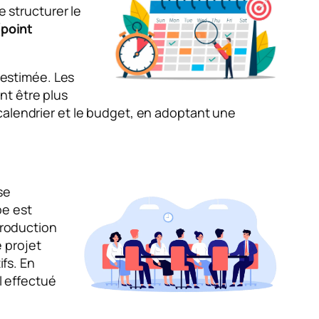
e structurer le
(point
 estimée. Les
nt être plus
calendrier et le budget, en adoptant une
se
pe est
production
e projet
ifs. En
l effectué