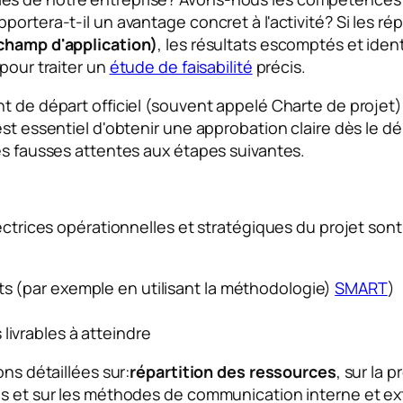
portera-t-il un avantage concret à l'activité? Si les r
champ d'application)
, les résultats escomptés et identi
pour traiter un
étude de faisabilité
précis.
nt de départ officiel (souvent appelé
Charte de projet
)
est essentiel d'obtenir une approbation claire dès le dé
es fausses attentes aux étapes suivantes.
ectrices opérationnelles et stratégiques du projet sont 
ts (par exemple en utilisant la méthodologie)
SMART
)
livrables à atteindre
ons détaillées sur:
répartition des ressources
, sur la 
es et sur les méthodes de communication interne et ex