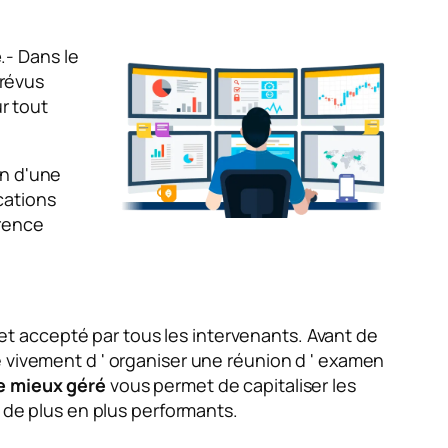
e
.- Dans le
prévus
ur tout
on d'une
cations
arence
é et accepté par tous les intervenants. Avant de
vivement d ' organiser une réunion d ' examen
re mieux géré
vous permet de capitaliser les
l de plus en plus performants.