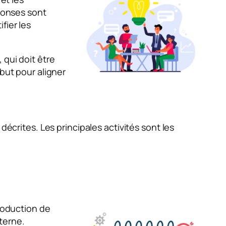
éponses sont
fier les
, qui doit être
but pour aligner
décrites. Les principales activités sont les
production de
terne.