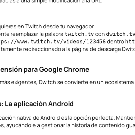
acias a una simple modificación a la URL.
quieres en Twitch desde tu navegador.
ente reemplazar la palabra
con
twitch.tv
dwitch.t
dentro
tps://www.twitch.tv/videos/123456
ht
atamente redireccionado a la página de descarga Dwitch
xtensión para Google Chrome
s más exigentes, Dwitch se convierte en un ecosistema
: La aplicación Android
icación nativa de Android es la opción perfecta. Mantie
les, ayudándole a gestionar la historia de contenido g