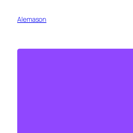
Ir
al
Alemason
contenido