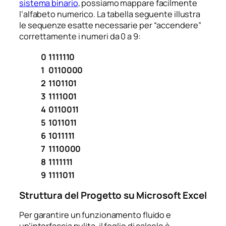
sistema binario
, possiamo mappare facilmente
l’alfabeto numerico. La tabella seguente illustra
le sequenze esatte necessarie per “accendere”
correttamente i numeri da 0 a 9:
0
1111110
1
0110000
2
1101101
3
1111001
4
0110011
5
1011011
6
1011111
7
1110000
8
1111111
9
1111011
Struttura del Progetto su Microsoft Excel
Per garantire un funzionamento fluido e
un’interfaccia pulita, il foglio di calcolo è