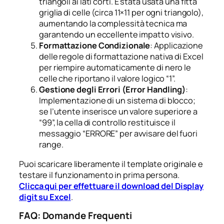
triangoli ai lati corti. È stata usata una fitta
griglia di celle (circa 11×11 per ogni triangolo),
aumentando la complessità tecnica ma
garantendo un eccellente impatto visivo.
Formattazione Condizionale
: Applicazione
delle regole di formattazione nativa di Excel
per riempire automaticamente di nero le
celle che riportano il valore logico “1”.
Gestione degli Errori (Error Handling)
:
Implementazione di un sistema di blocco;
se l’utente inserisce un valore superiore a
“99”, la cella di controllo restituisce il
messaggio “ERRORE” per avvisare del fuori
range.
Puoi scaricare liberamente il template originale e
testare il funzionamento in prima persona.
Clicca qui per effettuare il download del Display
digit su Excel
.
FAQ: Domande Frequenti