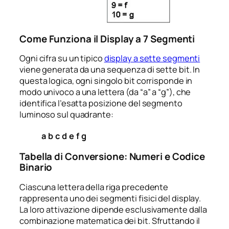
Come Funziona il Display a 7 Segmenti
Ogni cifra su un tipico
display a sette segmenti
viene generata da una sequenza di sette bit. In
questa logica, ogni singolo bit corrisponde in
modo univoco a una lettera (da “a” a “g”), che
identifica l’esatta posizione del segmento
luminoso sul quadrante:
a
b
c
d
e
f
g
Tabella di Conversione: Numeri e Codice
Binario
Ciascuna lettera della riga precedente
rappresenta uno dei segmenti fisici del display.
La loro attivazione dipende esclusivamente dalla
combinazione matematica dei bit. Sfruttando il