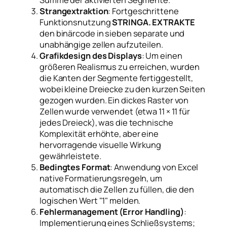
Summe der aktivierten Segmente.
Strangextraktion
: Fortgeschrittene
Funktionsnutzung
STRINGA. EXTRAKTE
den binärcode in sieben separate und
unabhängige zellen aufzuteilen.
Grafikdesign des Displays
: Um einen
größeren Realismus zu erreichen, wurden
die Kanten der Segmente fertiggestellt,
wobei kleine Dreiecke zu den kurzen Seiten
gezogen wurden. Ein dickes Raster von
Zellen wurde verwendet (etwa 11 × 11 für
jedes Dreieck), was die technische
Komplexität erhöhte, aber eine
hervorragende visuelle Wirkung
gewährleistete.
Bedingtes Format
: Anwendung von Excel
native Formatierungsregeln, um
automatisch die Zellen zu füllen, die den
logischen Wert "1" melden.
Fehlermanagement (Error Handling)
:
Implementierung eines Schließsystems;