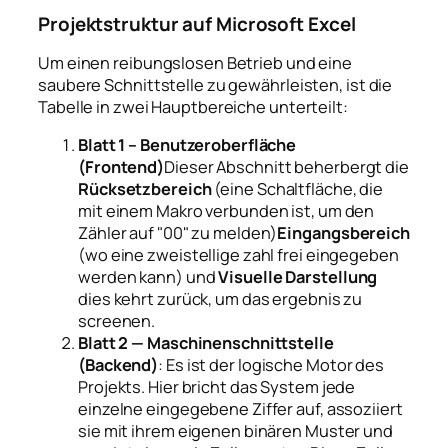
Projektstruktur auf Microsoft Excel
Um einen reibungslosen Betrieb und eine
saubere Schnittstelle zu gewährleisten, ist die
Tabelle in zwei Hauptbereiche unterteilt:
Blatt 1 – Benutzeroberfläche
(Frontend)
Dieser Abschnitt beherbergt die
Rücksetzbereich
(eine Schaltfläche, die
mit einem Makro verbunden ist, um den
Zähler auf "00" zu melden)
Eingangsbereich
(wo eine zweistellige zahl frei eingegeben
werden kann) und
Visuelle Darstellung
dies kehrt zurück, um das ergebnis zu
screenen.
Blatt 2 — Maschinenschnittstelle
(Backend)
: Es ist der logische Motor des
Projekts. Hier bricht das System jede
einzelne eingegebene Ziffer auf, assoziiert
sie mit ihrem eigenen binären Muster und