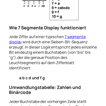
Wie 7 Segmente Display funktioniert
Jede Ziffer auf einer typischen
7 segmente
display
wird durch eine Sieben-Bit-Sequenz
erzeugt. In dieser Logik entspricht jedes einzelne
Bit eindeutig einem Buchstaben (von "bis" bis
"g"), der die genaue Position des
Leuchtsegments auf dem Zifferblatt
identifiziert:
a
b
c
d
und
f
g
Umwandlungstabelle: Zahlen und
Binärcode
Jeder Buchstabe der vorherigen Zeile stellt