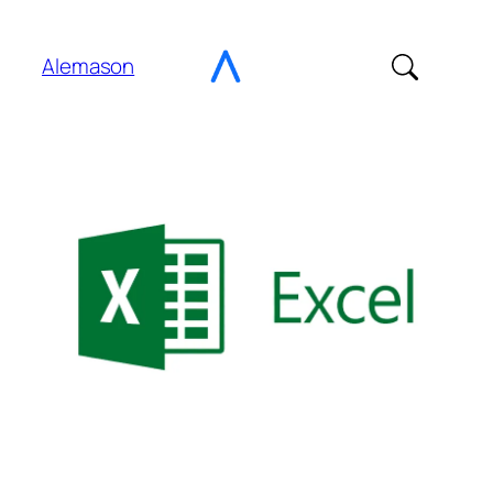
Gehe
zu
Alemason
Content