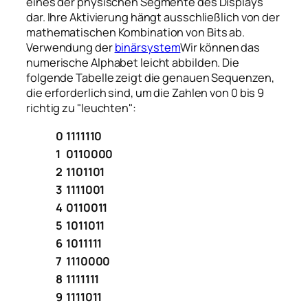
eines der physischen Segmente des Displays
dar. Ihre Aktivierung hängt ausschließlich von der
mathematischen Kombination von Bits ab.
Verwendung der
binärsystem
Wir können das
numerische Alphabet leicht abbilden. Die
folgende Tabelle zeigt die genauen Sequenzen,
die erforderlich sind, um die Zahlen von 0 bis 9
richtig zu "leuchten":
0
1111110
1
0110000
2
1101101
3
1111001
4
0110011
5
1011011
6
1011111
7
1110000
8
1111111
9
1111011