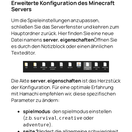
Erweiterte Konfiguration des Minecraft
Servers
Um die Spieleinstellungen anzupassen,
schließen Sie das Serverfenster und kehren zum
Hauptordner zurück. Hier finden Sie eine neue
Datei namens
server. eigenschaften
Öffnen Sie
es durch den Notizblock oder einen ähnlichen
Texteditor.
Die Akte
server. eigenschaften
ist das Herzstück
der Konfiguration. Für eine optimale Erfahrung
mit Hamachi empfehlen wir, diese spezifischen
Parameter zu ändern:
spielmodus
: den spielmodus einstellen
(z.b.
,
oder
survival
creative
).
adventure
seite 2
ändert die allgemeine schwierigkeit