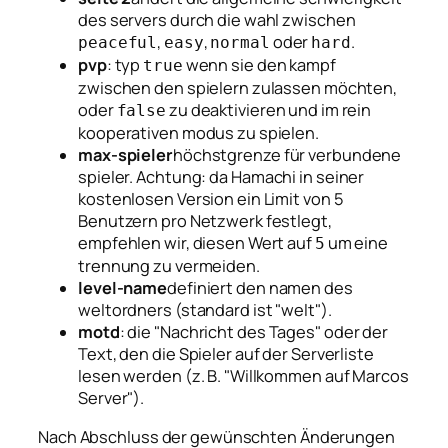
des servers durch die wahl zwischen
,
,
oder
.
peaceful
easy
normal
hard
pvp
: typ
wenn sie den kampf
true
zwischen den spielern zulassen möchten,
oder
zu deaktivieren und im rein
false
kooperativen modus zu spielen.
max-spieler
höchstgrenze für verbundene
spieler.
Achtung:
da Hamachi in seiner
kostenlosen Version ein Limit von 5
Benutzern pro Netzwerk festlegt,
empfehlen wir, diesen Wert auf
um eine
5
trennung zu vermeiden.
level-name
definiert den namen des
weltordners (standard ist "welt").
motd
: die "Nachricht des Tages" oder der
Text, den die Spieler auf der Serverliste
lesen werden (z. B. "Willkommen auf Marcos
Server").
Nach Abschluss der gewünschten Änderungen