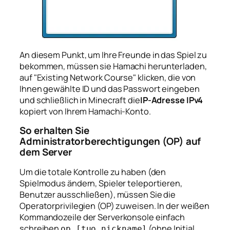
An diesem Punkt, um Ihre Freunde in das Spiel zu
bekommen, müssen sie Hamachi herunterladen,
auf "Existing Network Course" klicken, die von
Ihnen gewählte ID und das Passwort eingeben
und schließlich in Minecraft die
IP-Adresse IPv4
kopiert von Ihrem Hamachi-Konto.
So erhalten Sie
Administratorberechtigungen (OP) auf
dem Server
Um die totale Kontrolle zu haben (den
Spielmodus ändern, Spieler teleportieren,
Benutzer ausschließen), müssen Sie die
Operatorprivilegien (OP) zuweisen. In der weißen
Kommandozeile der Serverkonsole einfach
schreiben
(ohne Initial
op [tuo_nickname]