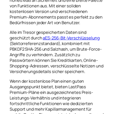
hohes Maß an Sicherheit und eine breite Palette
von Funktionen aus. Mit einer soliden
kostenlosen Version und verschiedenen
Premium-Abonnements passt es perfekt zu den
Bedürfnissen jeder Art von Benutzer.
Alle im Tresor gespeicherten Daten sind
geschützt durch
aES-256-Bit-Verschlüsselung
(Sektorreferenzstandard), kombiniert mit
PBKDF2 SHA-256 und Salzhash, um Brute-Force-
Angriffe zu verhindern. Zusätzlich zu
Passwörtern können Sie Kreditkarten, Online-
Shopping-Adressen, verschlüsselte Notizen und
Versicherungsdetails sicher speichern.
Wenn der kostenlose Plan einen guten
Ausgangspunkt bietet, bieten LastPass
Premium-Pläne ein ausgezeichnetes Preis-
Leistungs-Verhältnis und integrieren
fortschrittliche Funktionen wie dedizierten
Support und mehr Kapillarmanagement für