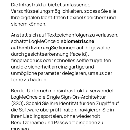
Die Infrastruktur bietet umfassende
Verschlüsselungsmöglichkeiten, sodass Sie alle
Ihre digitalen Identitäten flexibel speichern und
sichern können.
Anstatt sich auf Textzeichenfolgen zu verlassen,
schätzt LogMeOnce die
biometrische
authentifizierung
Sie können auf ihr gewölbe
durch gesichtserkennung (face id),
fingerabdruck oder schnelles selfie zugreifen
und die sicherheit an einzigartige und
unmögliche parameter delegieren, um aus der
ferne zu hacken.
Bei der Unternehmensinfrastruktur verwendet
LogMeOnce die Single Sign-On-Architektur
(SSO): Sobald Sie Ihre Identität für den Zugriff auf
die Software überprüft haben, navigieren Sie in
Ihren Lieblingsportalen, ohne wiederholt
Benutzername und Passwort eingeben zu
müssen.