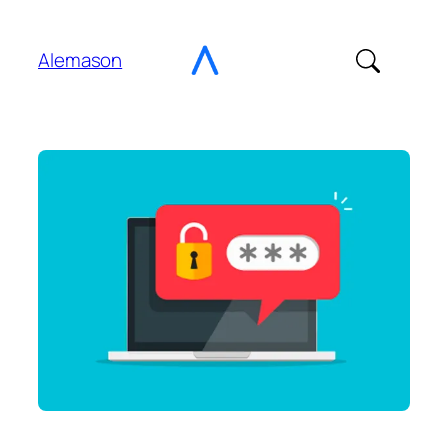
Gehe
zu
Alemason
Content