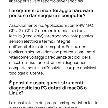
libero per salvare report o driver specifici.
I programmi di monitoraggio hardware
possono danneggiare il computer?
Assolutamente no. Applicazioni come HWiNFO,
CPU-Z o GPU-Z operano in modalità di sola
lettura (read-only) interrogando in via passiva i
sensori elettrici e termici integrati
nell’architettura del computer. Poiché non
applicano alcuna variazione pratica ai parametri
vitali come voltaggi o frequenze di clock della
macchina, risultano strumenti diagnostici
completamente inoffensivi e sicuri per qualsiasi
tipologia di utente.
È possibile usare questi strumenti
diagnostici su PC dotati di macOS o
Linux?
La quasi totalità dei programmi operativi inclusi in
questa guida (come WinToys, Rufus o