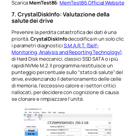
Scarica
MemTest86
:
MemTest86 Official Website
7. CrystalDiskInfo: Valutazione della
salute dei drive
Prevenire la perdita catastrofica dei dati è una
priorità.
CrystalDiskInfo
decodifica in un solo clic
i parametri diagnostici
S.M.A.R.T. (Self-
Monitoring, Analysis and Reporting Technology)
di Hard Disk meccanici, classici SSD SATA o i più
rapidi NVMe M.2. Il programma restituisce un
punteggio percentuale sullo “stato di salute” del
drive, evidenziando il deterioramento delle celle
di memoria, l’eccessivo calore e i settori critici
riallocati, per decidere con cognizione di causa
se clonare e rimpiazzare l’unità.