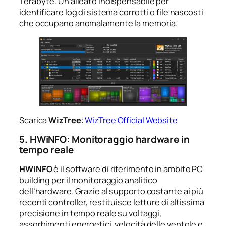
Terabyte. Un alleato indispensabile per
identificare log di sistema corrotti o file nascosti
che occupano anomalamente la memoria.
Scarica
WizTree
:
WizTree Official Website
5. HWiNFO: Monitoraggio hardware in
tempo reale
HWiNFO
è il software di riferimento in ambito PC
building per il monitoraggio analitico
dell’hardware. Grazie al supporto costante ai più
recenti controller, restituisce letture di altissima
precisione in tempo reale su voltaggi,
assorbimenti energetici, velocità delle ventole e