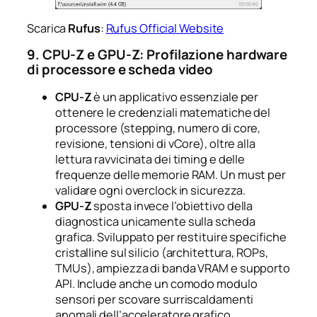
Scarica
Rufus
:
Rufus Official Website
9. CPU-Z e GPU-Z: Profilazione hardware
di processore e scheda video
CPU-Z
è un applicativo essenziale per
ottenere le credenziali matematiche del
processore (stepping, numero di core,
revisione, tensioni di vCore), oltre alla
lettura ravvicinata dei timing e delle
frequenze delle memorie RAM. Un must per
validare ogni overclock in sicurezza.
GPU-Z
sposta invece l’obiettivo della
diagnostica unicamente sulla scheda
grafica. Sviluppato per restituire specifiche
cristalline sul silicio (architettura, ROPs,
TMUs), ampiezza di banda VRAM e supporto
API. Include anche un comodo modulo
sensori per scovare surriscaldamenti
anomali dell’acceleratore grafico.