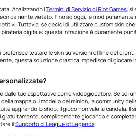
cata. Analizzando i
Termini di Servizio di Riot Games
, s
 è tecnicamente vietato. Fino ad oggi, le mod purament
titivi. Tuttavia, se decidi di utilizzare custom skin ch
i pirateria digitale: questa infrazione è duramente pun
rti preferisce testare le skin su versioni offline del cl
te, questa soluzione drastica impedisce di giocare in m
Personalizzate?
ende dalle tue aspettative come videogiocatore. Se sei un
 della mappa o il modello dei minion, la community dell
uite aggirando lo shop, il gioco non vale la candela. Il 
ari gratuitamente, semplicemente giocando e completando
tare il
Supporto di League of Legends
.