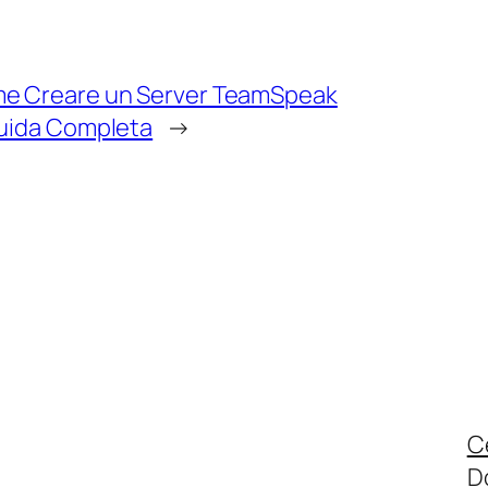
e Creare un Server TeamSpeak
Guida Completa
→
C
D