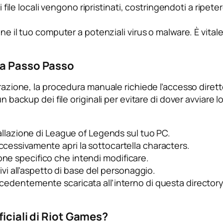
file locali vengono ripristinati, costringendoti a ripet
espone il tuo computer a potenziali virus o malware. È vit
da Passo Passo
razione, la procedura manuale richiede l’accesso diretto a
n backup dei file originali per evitare di dover avviare l
stallazione di League of Legends sul tuo PC.
ccessivamente apri la sottocartella
characters
.
one specifico che intendi modificare.
ativi all’aspetto di base del personaggio.
edentemente scaricata all’interno di questa directory, 
ficiali di Riot Games?