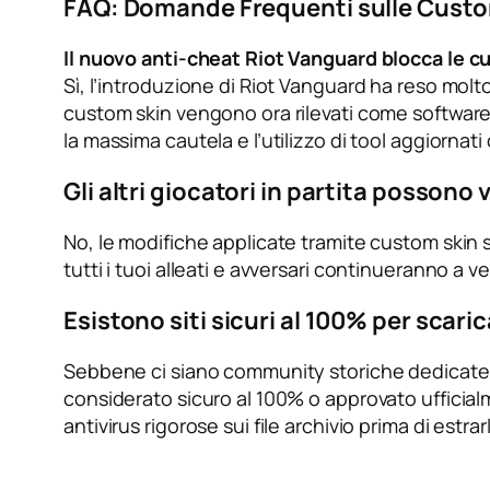
FAQ: Domande Frequenti sulle Custom
Il nuovo anti-cheat Riot Vanguard blocca le 
Sì, l’introduzione di Riot Vanguard ha reso molto
custom skin vengono ora rilevati come software 
la massima cautela e l’utilizzo di tool aggiornat
Gli altri giocatori in partita possono
No, le modifiche applicate tramite custom skin so
tutti i tuoi alleati e avversari continueranno a 
Esistono siti sicuri al 100% per scar
Sebbene ci siano community storiche dedicate 
considerato sicuro al 100% o approvato ufficial
antivirus rigorose sui file archivio prima di estra