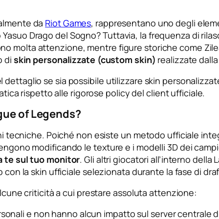
cialmente da
Riot Games
, rappresentano uno degli elemen
 Yasuo Drago del Sogno? Tuttavia, la frequenza di rila
no molta attenzione, mentre figure storiche come Zil
o di
skin personalizzate (custom skin)
realizzate dall
ttaglio se sia possibile utilizzare skin personalizzate 
tica rispetto alle rigorose policy del client ufficiale.
ague of Legends?
ni tecniche. Poiché non esiste un metodo ufficiale integ
engono modificando le texture e i modelli 3D dei campio
 a te sul tuo monitor
. Gli altri giocatori all’interno del
con la skin ufficiale selezionata durante la fase di draf
lcune criticità a cui prestare assoluta attenzione:
rsonali e non hanno alcun impatto sul server centrale d