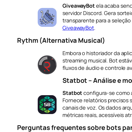
GiveawayBot
ela acaba send
servidor Discord. Gera sorte
transparente para a seleção
GiveawayBot
.
Rythm (Alternativa Musical)
Embora o historiador da apl
streaming musical. Bot est
fluxos de áudio e controle 
Statbot – Análise e m
Statbot
configura-se como a
Fornece relatórios precisos
canais de voz. Os dados ar
métricas reais, acessíveis a
Perguntas frequentes sobre bots par