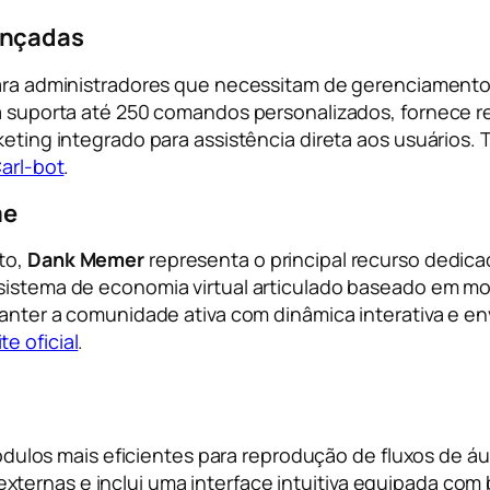
ançadas
para administradores que necessitam de gerenciament
 suporta até 250 comandos personalizados, fornece reg
eting integrado para assistência direta aos usuários.
Carl-bot
.
me
to,
Dank Memer
representa o principal recurso dedica
istema de economia virtual articulado baseado em moed
manter a comunidade ativa com dinâmica interativa e 
e oficial
.
los mais eficientes para reprodução de fluxos de áud
ternas e inclui uma interface intuitiva equipada com bo