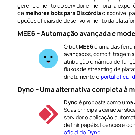
gerenciamento do servidor e melhorar a experi
de
melhores bots para Discórdia
disponível p
opções oficiais de desenvolvimento da plataf
MEE6 – Automação avançada e mod
O bot
MEE6
é uma das ferram
avançados, como filtragem 
atribuição dinâmica de fun
fluxos de streaming de plat
diretamente o
portal oficial
Dyno – Uma alternativa completa à 
Dyno
é proposta como uma a
Suas principais característ
servidor e aplicação automat
definir papéis, licenças e c
oficial de Dyno
.