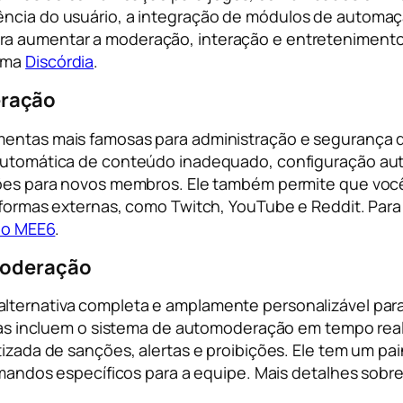
ência do usuário, a integração de módulos de automaçã
ara aumentar a moderação, interação e entreteniment
orma
Discórdia
.
eração
entas mais famosas para administração e segurança de
automática de conteúdo inadequado, configuração au
ções para novos membros. Ele também permite que voc
aformas externas, como Twitch, YouTube e Reddit. Para
 do MEE6
.
moderação
lternativa completa e amplamente personalizável par
icas incluem o sistema de automoderação em tempo real
izada de sanções, alertas e proibições. Ele tem um pain
omandos específicos para a equipe. Mais detalhes sobr