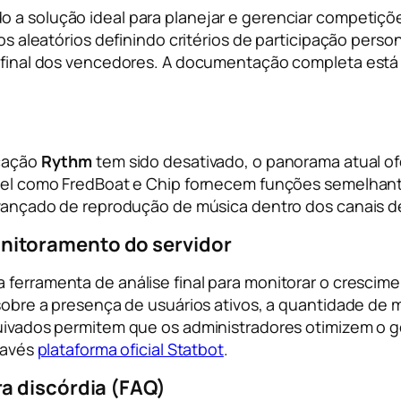
o a solução ideal para planejar e gerenciar competiçõ
ios aleatórios definindo critérios de participação pers
 final dos vencedores. A documentação completa está
icação
Rythm
tem sido desativado, o panorama atual of
ável como FredBoat e Chip fornecem funções semelhant
avançado de reprodução de música dentro dos canais de
onitoramento do servidor
 ferramenta de análise final para monitorar o cresci
 sobre a presença de usuários ativos, a quantidade de
quivados permitem que os administradores otimizem o
través
plataforma oficial Statbot
.
a discórdia (FAQ)