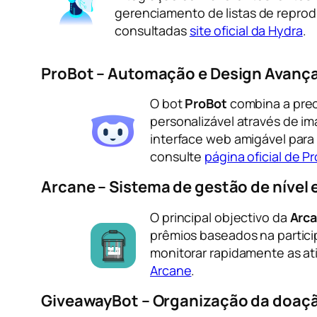
gerenciamento de listas de reprod
consultadas
site oficial da Hydra
.
ProBot – Automação e Design Avanç
O bot
ProBot
combina a prec
personalizável através de im
interface web amigável para 
consulte
página oficial de P
Arcane – Sistema de gestão de nível
O principal objectivo da
Arc
prêmios baseados na partici
monitorar rapidamente as a
Arcane
.
GiveawayBot – Organização da doaç