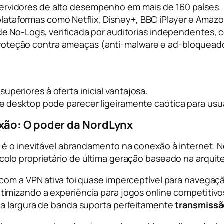
servidores de alto desempenho em mais de 160 países.
lataformas como Netflix, Disney+, BBC iPlayer e Amazo
a de No-Logs, verificada por auditorias independentes
Proteção contra ameaças (anti-malware e ad-bloquead
uperiores à oferta inicial vantajosa.
 de desktop pode parecer ligeiramente caótica para us
xão: O poder da NordLynx
 é o inevitável abrandamento na conexão à internet. 
colo proprietário de última geração baseado na arquit
com a VPN ativa foi quase imperceptível para navega
otimizando a experiência para jogos online competiti
 a largura de banda suporta perfeitamente
transmissã