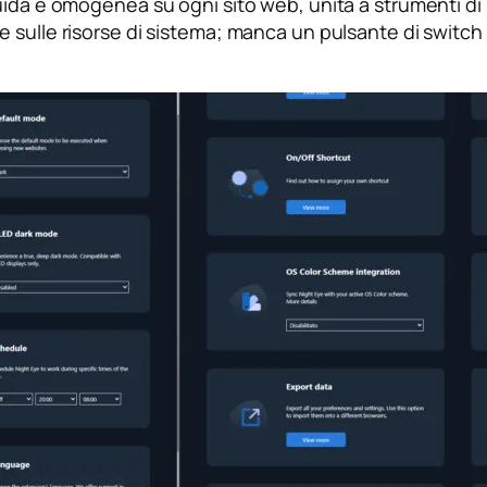
uida e omogenea su ogni sito web, unita a strumenti di 
sulle risorse di sistema; manca un pulsante di switch r