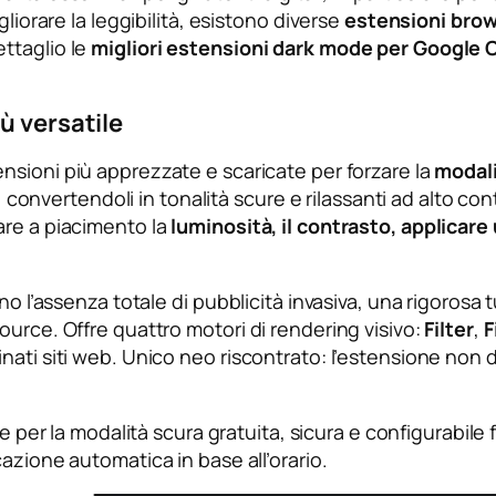
liorare la leggibilità, esistono diverse
estensioni bro
ttaglio le
migliori estensioni dark mode per Google
ù versatile
ensioni più apprezzate e scaricate per forzare la
modal
, convertendoli in tonalità scure e rilassanti ad alto cont
are a piacimento la
luminosità, il contrasto, applicare u
o l’assenza totale di pubblicità invasiva, una rigorosa tu
ource. Offre quattro motori di rendering visivo:
Filter
,
F
nati siti web. Unico neo riscontrato: l’estensione non
ne per la modalità scura gratuita, sicura e configurabile f
azione automatica in base all’orario.