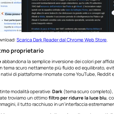
download:
Scarica Dark Reader dal Chrome Web Store
.
itmo proprietario
e
abbandona la semplice inversione dei colori per affida
n tema scuro nettamente più fluido ed equilibrato, evi
ark nativi di piattaforme rinomate come YouTube, Reddi
stinte modalità operative:
Dark
(tema scuro completo)
nzate troviamo un ottimo
filtro per ridurre la luce blu
, c
magini, il tutto racchiuso in un’interfaccia estremament