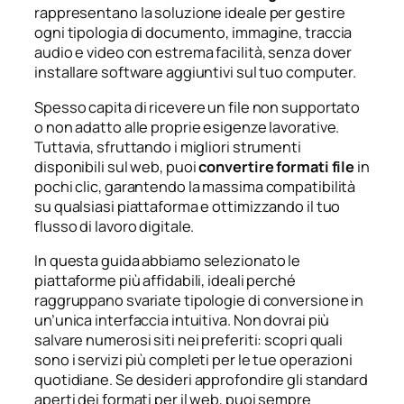
rappresentano la soluzione ideale per gestire
ogni tipologia di documento, immagine, traccia
audio e video con estrema facilità, senza dover
installare software aggiuntivi sul tuo computer.
Spesso capita di ricevere un file non supportato
o non adatto alle proprie esigenze lavorative.
Tuttavia, sfruttando i migliori strumenti
disponibili sul web, puoi
convertire formati file
in
pochi clic, garantendo la massima compatibilità
su qualsiasi piattaforma e ottimizzando il tuo
flusso di lavoro digitale.
In questa guida abbiamo selezionato le
piattaforme più affidabili, ideali perché
raggruppano svariate tipologie di conversione in
un’unica interfaccia intuitiva. Non dovrai più
salvare numerosi siti nei preferiti: scopri quali
sono i servizi più completi per le tue operazioni
quotidiane. Se desideri approfondire gli standard
aperti dei formati per il web, puoi sempre