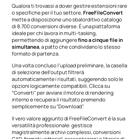
Qualora ti trovassi a dover gestire estensioni rare
o specifiche per il tuo settore,
FreeFileConvert
mette a disposizione uno sbalorditivo catalogo
di 8.700 conversioni diverse. È una piattaforma
ideale per chi lavora in multi-tasking,
permettendo di aggiungere
fino a cinque file in
simultanea
, a patto che condividano lo stesso
formato di partenza.
Una volta concluso l’upload preliminare, la casella
di selezione dell’output filtrerà
automaticamente i risultati, suggerendo solo le
opzioni logicamente compatibili. Clicca su
“Converti” per avviare il motore di rendering
interno e recupera il risultato premendo
semplicemente su “Download”.
Il vero valore aggiunto di FreeFileConvert è la sua
versatilità professionale: gestisce
magistralmente archivi complessi, conversioni
CAD, formati vettoriali, presentazioni e librerie di