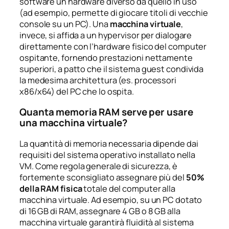
software un hardware diverso da quello in uso
(ad esempio, permette di giocare titoli di vecchie
console su un PC). Una
macchina virtuale
,
invece, si affida a un hypervisor per dialogare
direttamente con l’hardware fisico del computer
ospitante, fornendo prestazioni nettamente
superiori, a patto che il sistema
guest
condivida
la medesima architettura (es. processori
x86/x64) del PC che lo ospita.
Quanta memoria RAM serve per usare
una macchina virtuale?
La quantità di memoria necessaria dipende dai
requisiti del sistema operativo installato nella
VM. Come regola generale di sicurezza, è
fortemente sconsigliato assegnare più del
50%
della RAM fisica
totale del computer alla
macchina virtuale. Ad esempio, su un PC dotato
di 16 GB di RAM, assegnare 4 GB o 8 GB alla
macchina virtuale garantirà fluidità al sistema