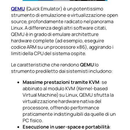
QEMU
(Quick Emulator) è un potentissimo
strumento di emulazione e virtualizzazione open
source, profondamente radicato nel panorama
Linux. A differenza degli altri software citati,
QEMU è in grado di emulare architetture
hardware complete (ad esempio, eseguire
codice ARM su un processore x86), aggirando i
limiti della CPU del sistema ospite.
Le caratteristiche che rendono
QEMU
lo
strumento prediletto dai sistemisti includono:
Massime prestazioni tramite KVM
: se
abbinato al modulo KVM (Kernel-based
Virtual Machine) su Linux, QEMU sfrutta la
virtualizzazione hardware nativa del
processore, offrendo performance
praticamente indistinguibili da quelle di un
PC fisico.
Esecuzione in user-space e portabilità
: