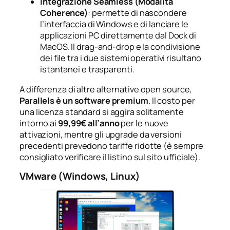
Integrazione Seamless (Modalità
Coherence)
: permette di nascondere
l’interfaccia di Windows e di lanciare le
applicazioni PC direttamente dal Dock di
MacOS. Il drag-and-drop e la condivisione
dei file tra i due sistemi operativi risultano
istantanei e trasparenti.
A differenza di altre alternative open source,
Parallels è un software premium
. Il costo per
una licenza standard si aggira solitamente
intorno ai
99,99€ all’anno
per le nuove
attivazioni, mentre gli upgrade da versioni
precedenti prevedono tariffe ridotte (è sempre
consigliato verificare il listino sul sito ufficiale).
VMware (Windows, Linux)