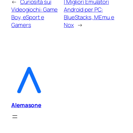
←
Curiosità sui
I Migliori Emulatori
Videogiochi: Game
Android per PC:
Boy, eSport e
BlueStacks, MEmu e
Gamers
Nox
→
Alemasone