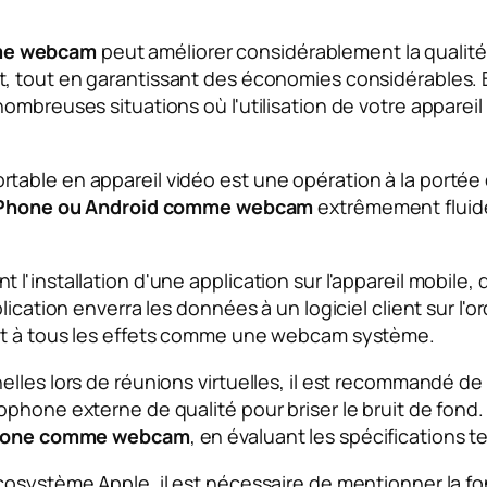
mme webcam
peut améliorer considérablement la qualité
, tout en garantissant des économies considérables. B
mbreuses situations où l'utilisation de votre appareil m
able en appareil vidéo est une opération à la portée d
l iPhone ou Android comme webcam
extrêmement fluide
'installation d'une application sur l'appareil mobile, q
lication enverra les données à un logiciel client sur l
git à tous les effets comme une webcam système.
elles lors de réunions virtuelles, il est recommandé 
ophone externe de qualité pour briser le bruit de fond
léphone comme webcam
, en évaluant les spécifications t
cosystème Apple, il est nécessaire de mentionner la f