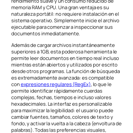
rendimiento suave y un consumo reducido de
memoria RAM y CPU. Una gran ventaja es su
naturaleza
portátil
: no requiere instalación en el
sistema operativo. Simplemente inicie el archivo
ejecutable para comenzar a inspeccionar sus
documentos inmediatamente.
Además de cargar archivos instantáneamente
superiores a 1GB, esta poderosa herramienta le
permite leer documentos en tiempo real incluso
mientras están abiertos y utilizados por escrito
desde otros programas. La función de búsqueda
es extremadamente avanzada: es compatible
con
expresiones regulares (RegEx)
, lo que le
permite identificar rápidamente cuerdas
complejas, fechas, tiempos e incluso valores
hexadecimales. La interfaz es personalizable
para maximizar la legibilidad: el usuario puede
cambiar fuentes, tamaños, colores de texto y
fondo, y activar la vuelta a la cabeza (envoltura de
palabras). Todas las preferencias visuales,