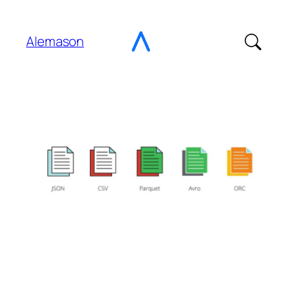
Ir
al
Alemason
contenido