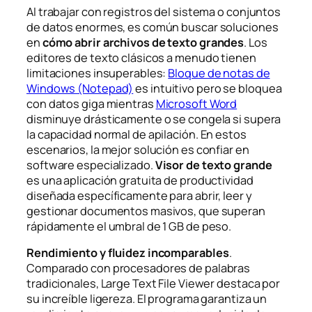
Al trabajar con registros del sistema o conjuntos
de datos enormes, es común buscar soluciones
en
cómo abrir archivos de texto grandes
. Los
editores de texto clásicos a menudo tienen
limitaciones insuperables:
Bloque de notas de
Windows (Notepad)
es intuitivo pero se bloquea
con datos giga mientras
Microsoft Word
disminuye drásticamente o se congela si supera
la capacidad normal de apilación. En estos
escenarios, la mejor solución es confiar en
software especializado.
Visor de texto grande
es una aplicación gratuita de productividad
diseñada específicamente para abrir, leer y
gestionar documentos masivos, que superan
rápidamente el umbral de 1 GB de peso.
Rendimiento y fluidez incomparables
.
Comparado con procesadores de palabras
tradicionales, Large Text File Viewer destaca por
su increíble ligereza. El programa garantiza un