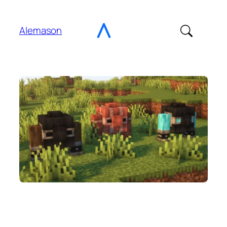
Ir
al
Alemason
contenido