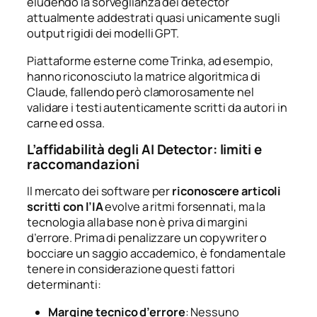
eludendo la sorveglianza dei detector
attualmente addestrati quasi unicamente sugli
output rigidi dei modelli GPT.
Piattaforme esterne come Trinka, ad esempio,
hanno riconosciuto la matrice algoritmica di
Claude, fallendo però clamorosamente nel
validare i testi autenticamente scritti da autori in
carne ed ossa.
L’affidabilità degli AI Detector: limiti e
raccomandazioni
Il mercato dei software per
riconoscere articoli
scritti con l’IA
evolve a ritmi forsennati, ma la
tecnologia alla base non è priva di margini
d’errore. Prima di penalizzare un copywriter o
bocciare un saggio accademico, è fondamentale
tenere in considerazione questi fattori
determinanti:
Margine tecnico d’errore
: Nessuno