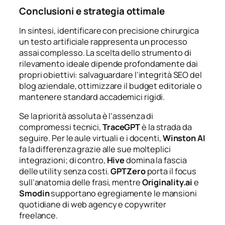
Conclusioni e strategia ottimale
In sintesi, identificare con precisione chirurgica
un testo artificiale rappresenta un processo
assai complesso. La scelta dello strumento di
rilevamento ideale dipende profondamente dai
propri obiettivi: salvaguardare l’integrità SEO del
blog aziendale, ottimizzare il budget editoriale o
mantenere standard accademici rigidi.
Se la priorità assoluta è l’assenza di
compromessi tecnici,
TraceGPT
è la strada da
seguire. Per le aule virtuali e i docenti,
Winston AI
fa la differenza grazie alle sue molteplici
integrazioni; di contro,
Hive
domina la fascia
delle utility senza costi.
GPTZero
porta il focus
sull’anatomia delle frasi, mentre
Originality.ai
e
Smodin
supportano egregiamente le mansioni
quotidiane di web agency e copywriter
freelance.