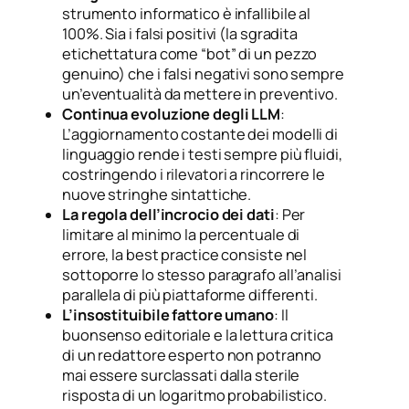
strumento informatico è infallibile al
100%. Sia i falsi positivi (la sgradita
etichettatura come “bot” di un pezzo
genuino) che i falsi negativi sono sempre
un’eventualità da mettere in preventivo.
Continua evoluzione degli LLM
:
L’aggiornamento costante dei modelli di
linguaggio rende i testi sempre più fluidi,
costringendo i rilevatori a rincorrere le
nuove stringhe sintattiche.
La regola dell’incrocio dei dati
: Per
limitare al minimo la percentuale di
errore, la best practice consiste nel
sottoporre lo stesso paragrafo all’analisi
parallela di più piattaforme differenti.
L’insostituibile fattore umano
: Il
buonsenso editoriale e la lettura critica
di un redattore esperto non potranno
mai essere surclassati dalla sterile
risposta di un logaritmo probabilistico.