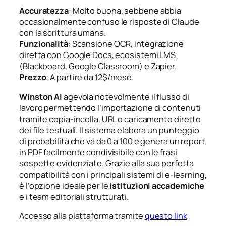
Accuratezza
: Molto buona, sebbene abbia
occasionalmente confuso le risposte di Claude
con la scrittura umana.
Funzionalità
: Scansione OCR, integrazione
diretta con Google Docs, ecosistemi LMS
(Blackboard, Google Classroom) e Zapier.
Prezzo
: A partire da 12$/mese.
Winston AI
agevola notevolmente il flusso di
lavoro permettendo l’importazione di contenuti
tramite copia-incolla, URL o caricamento diretto
dei file testuali. Il sistema elabora un punteggio
di probabilità che va da 0 a 100 e genera un report
in PDF facilmente condivisibile con le frasi
sospette evidenziate. Grazie alla sua perfetta
compatibilità con i principali sistemi di e-learning,
è l’opzione ideale per le
istituzioni accademiche
e i team editoriali strutturati.
Accesso alla piattaforma tramite
questo link