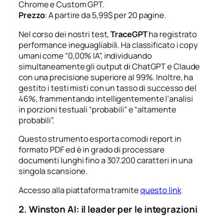
Chrome e Custom GPT.
Prezzo
: A partire da 5,99$ per 20 pagine.
Nel corso dei nostri test,
TraceGPT
ha registrato
performance ineguagliabili. Ha classificato i copy
umani come “0,00% IA”, individuando
simultaneamente gli output di ChatGPT e Claude
con una precisione superiore al 99%. Inoltre, ha
gestito i testi misti con un tasso di successo del
46%, frammentando intelligentemente l’analisi
in porzioni testuali “probabili” e “altamente
probabili”.
Questo strumento esporta comodi report in
formato PDF ed è in grado di processare
documenti lunghi fino a 307.200 caratteri in una
singola scansione.
Accesso alla piattaforma tramite
questo link
2. Winston AI: il leader per le integrazioni