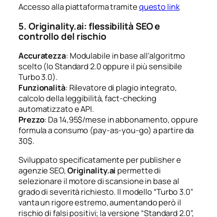
Accesso alla piattaforma tramite
questo link
5. Originality.ai: flessibilità SEO e
controllo del rischio
Accuratezza
: Modulabile in base all’algoritmo
scelto (lo Standard 2.0 oppure il più sensibile
Turbo 3.0).
Funzionalità
: Rilevatore di plagio integrato,
calcolo della leggibilità, fact-checking
automatizzato e API.
Prezzo
: Da 14,95$/mese in abbonamento, oppure
formula a consumo (pay-as-you-go) a partire da
30$.
Sviluppato specificatamente per publisher e
agenzie SEO,
Originality.ai
permette di
selezionare il motore di scansione in base al
grado di severità richiesto. Il modello “Turbo 3.0”
vanta un rigore estremo, aumentando però il
rischio di falsi positivi; la versione “Standard 2.0”,