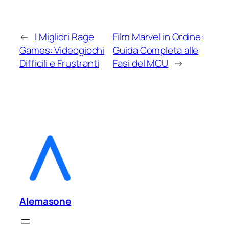
←
I Migliori Rage
Film Marvel in Ordine:
Games: Videogiochi
Guida Completa alle
Difficili e Frustranti
Fasi del MCU
→
Alemasone