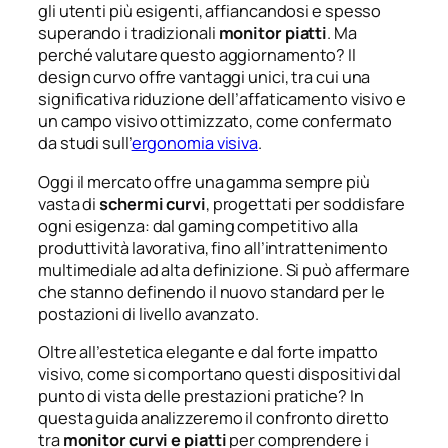
gli utenti più esigenti, affiancandosi e spesso
superando i tradizionali
monitor piatti
. Ma
perché valutare questo aggiornamento? Il
design curvo offre vantaggi unici, tra cui una
significativa riduzione dell’affaticamento visivo e
un campo visivo ottimizzato, come confermato
da studi sull’
ergonomia visiva
.
Oggi il mercato offre una gamma sempre più
vasta di
schermi curvi
, progettati per soddisfare
ogni esigenza: dal
gaming
competitivo alla
produttività lavorativa, fino all’intrattenimento
multimediale ad alta definizione. Si può affermare
che stanno definendo il nuovo standard per le
postazioni di livello avanzato.
Oltre all’estetica elegante e dal forte impatto
visivo, come si comportano questi dispositivi dal
punto di vista delle prestazioni pratiche? In
questa guida analizzeremo il confronto diretto
tra
monitor curvi e piatti
per comprendere i