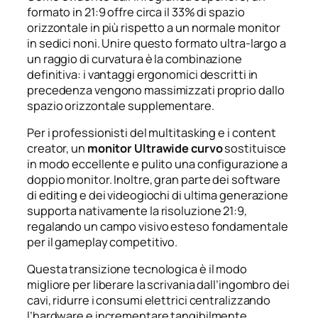
formato in 21:9 offre circa il 33% di spazio
orizzontale in più rispetto a un normale monitor
in sedici noni. Unire questo formato ultra-largo a
un raggio di curvatura è la combinazione
definitiva: i vantaggi ergonomici descritti in
precedenza vengono massimizzati proprio dallo
spazio orizzontale supplementare.
Per i professionisti del multitasking e i content
creator, un
monitor Ultrawide curvo
sostituisce
in modo eccellente e pulito una configurazione a
doppio monitor. Inoltre, gran parte dei software
di editing e dei videogiochi di ultima generazione
supporta nativamente la risoluzione 21:9,
regalando un campo visivo esteso fondamentale
per il gameplay competitivo.
Questa transizione tecnologica è il modo
migliore per liberare la scrivania dall’ingombro dei
cavi, ridurre i consumi elettrici centralizzando
l’hardware e incrementare tangibilmente