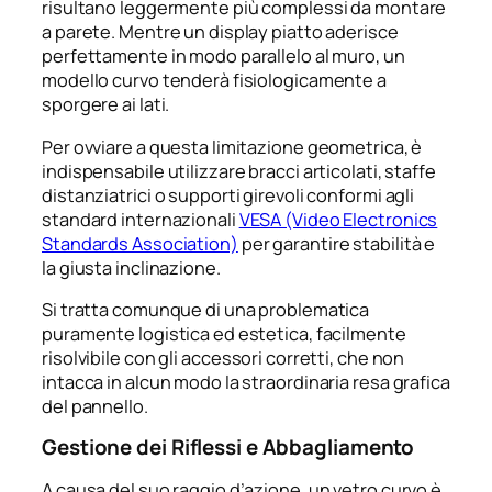
risultano leggermente più complessi da montare
a parete. Mentre un display piatto aderisce
perfettamente in modo parallelo al muro, un
modello curvo tenderà fisiologicamente a
sporgere ai lati.
Per ovviare a questa limitazione geometrica, è
indispensabile utilizzare bracci articolati, staffe
distanziatrici o supporti girevoli conformi agli
standard internazionali
VESA (Video Electronics
Standards Association)
per garantire stabilità e
la giusta inclinazione.
Si tratta comunque di una problematica
puramente logistica ed estetica, facilmente
risolvibile con gli accessori corretti, che non
intacca in alcun modo la straordinaria resa grafica
del pannello.
Gestione dei Riflessi e Abbagliamento
A causa del suo raggio d’azione, un vetro curvo è