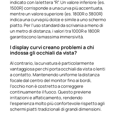
indicato con la lettera “R”. Un valore inferiore (es.
1500R) corrisponde a una curva più accentuata,
mentre un valore superiore (es. 1800R o 3800R)
indica una curva più dolce e simile a uno schermo
piatto. Per l’uso standard da scrivania a meno di
un metro di distanza, i valori tra 1000R e 1800R
garantiscono la massima immersività.
I display curvi creano problemi a chi
indossa gli occhiali da vista?
Al contrario, la curvatura è particolarmente
vantaggiosa per chi porta occhiali da vista o lenti
a contatto. Mantenendo uniforme la distanza
focale dal centro del monitor fino ai bordi,
l’occhio non è costretto a correggere
continuamente il fuoco. Questo previene
irritazioni e affaticamento, rendendo
l’esperienza molto più confortevole rispetto agli
schermi piatti tradizionali di grandi dimensioni.