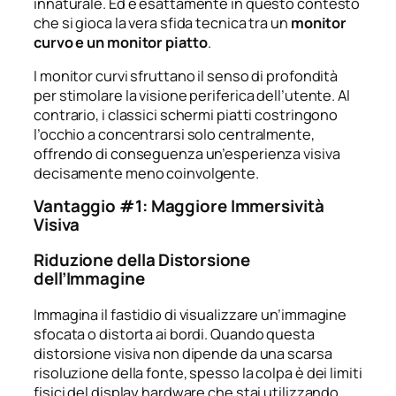
innaturale. Ed è esattamente in questo contesto
che si gioca la vera sfida tecnica tra un
monitor
curvo e un monitor piatto
.
I monitor curvi sfruttano il senso di profondità
per stimolare la visione periferica dell’utente. Al
contrario, i classici schermi piatti costringono
l’occhio a concentrarsi solo centralmente,
offrendo di conseguenza un’esperienza visiva
decisamente meno coinvolgente.
Vantaggio #1: Maggiore Immersività
Visiva
Riduzione della Distorsione
dell’Immagine
Immagina il fastidio di visualizzare un’immagine
sfocata o distorta ai bordi. Quando questa
distorsione visiva non dipende da una scarsa
risoluzione della fonte, spesso la colpa è dei limiti
fisici del display hardware che stai utilizzando.