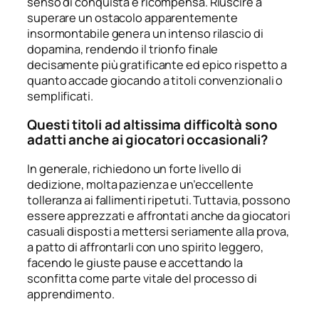
senso di conquista e ricompensa. Riuscire a
superare un ostacolo apparentemente
insormontabile genera un intenso rilascio di
dopamina, rendendo il trionfo finale
decisamente più gratificante ed epico rispetto a
quanto accade giocando a titoli convenzionali o
semplificati.
Questi titoli ad altissima difficoltà sono
adatti anche ai giocatori occasionali?
In generale, richiedono un forte livello di
dedizione, molta pazienza e un’eccellente
tolleranza ai fallimenti ripetuti. Tuttavia, possono
essere apprezzati e affrontati anche da giocatori
casuali disposti a mettersi seriamente alla prova,
a patto di affrontarli con uno spirito leggero,
facendo le giuste pause e accettando la
sconfitta come parte vitale del processo di
apprendimento.