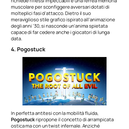
richiede riflessi impeccabili e una ferrea memoria
muscolare per sconfiggere avversari dotati di
molteplici fasi d’attacco. Dietro il suo
meraviglioso stile grafico ispirato all’animazione
degli anni ’30, si nasconde un’anima spietata
capace di far cedere anche i giocatori di lunga
data.
4. Pogostuck
In perfetta antitesi con la mobilità fluida,
Pogostuck
ripropone il concetto di arrampicata
ostica ma con un twist infernale. Anziché