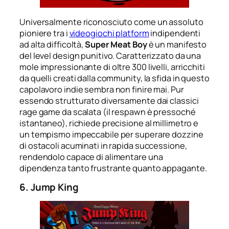
Universalmente riconosciuto come un assoluto
pioniere tra i
videogiochi platform
indipendenti
ad alta difficoltà,
Super Meat Boy
è un manifesto
del level design punitivo. Caratterizzato da una
mole impressionante di oltre 300 livelli, arricchiti
da quelli creati dalla community, la sfida in questo
capolavoro indie sembra non finire mai. Pur
essendo strutturato diversamente dai classici
rage game da scalata (il respawn è pressoché
istantaneo), richiede precisione al millimetro e
un tempismo impeccabile per superare dozzine
di ostacoli acuminati in rapida successione,
rendendolo capace di alimentare una
dipendenza tanto frustrante quanto appagante.
6. Jump King