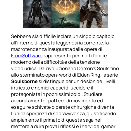
Sebbene sia difficile isolare un singolo capitolo
all’interno di questa leggendaria corrente, la
macrotendenza inaugurata dalle opere di
FromSoftware
rappresenta per molti l’apice
moderno della difficoltà e della tensione
videoludica. Dal rivoluzionario Demon’s Souls fino
allo sterminato open-world di Elden Ring, la serie
Soulsborne
si distingue per un design dei livelli
intricato e nemici capaci di uccidere il
protagonista in pochissimi colpi. Studiare
accuratamente i pattern di movimento ed
eseguire schivate o parate chirurgiche diventa
l’unica speranza di sopravvivenza, giustificando
ampiamente il primato di questa saga nel
mettere a dura prova i riflessi e i nervi dei gamer