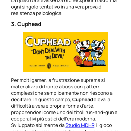
La quasi totale assenza di checkpoint trasforma
ogni singolo tentativo in una vera prova di
resistenza psicologica.
3. Cuphead
Per molti gamer, la frustrazione suprema si
materializza di fronte a boss con pattern
complessi che semplicemente non riescono a
decifrare. In questo campo,
Cuphead
eleva la
difficoltà a vera e propria forma d’arte,
proponendosi come uno dei titoli run-and-gun e
cooperativi più ostici dell’era moderna.
Sviluppato abilmente da
Studio MDHR
, il gioco